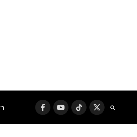
รา
Facebook
YouTube
TikTok
X
(Twitter)