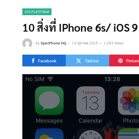
IOS PLATFORM
10 สิ่งที่ IPhone 6s/ iOS
By
SpecPhone HQ
14 ตุลาคม 2015
1,093 Views
Facebook
Twitter
Pinter