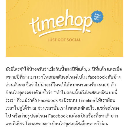
ยังมีใครจำได้บ้างครับว่าเมื่อวันนี้ของปีที่แล้ว, 2 ปีที่แล้ว และเมื่อ
หลายปีที่ผ่านมา เราโพสสเตตัสอะไรลงไปใน facebook กันบ้าง
ส่วนตัวผมเชื่อว่าไม่น่าจะมีใครจำได้หมดหรอกครับ เผลอๆ ถ้า
ย้อนไปดูคงจะงงด้วยซ้ำว่า “ทำไมตอนนั้นถึงโพสสเตตัสแบบนี้
(วะ)” ถึงแม้ว่าตัว Facebook จะมีระบบ Timeline ให้เราย้อน
เวลาไปดูได้ว่า ณ ช่วงเวลานั้นเราโพสสเตตัสอะไร, แชร์อะไรลง
ไป หรือถ่ายรูปอะไรลง Facebook แต่คงเป็นเรื่องที่ยากลำบาก
เลยทีเดียว โดยเฉพาะการย้อนไปดูสเตตัสเมื่อหลายปีก่อน