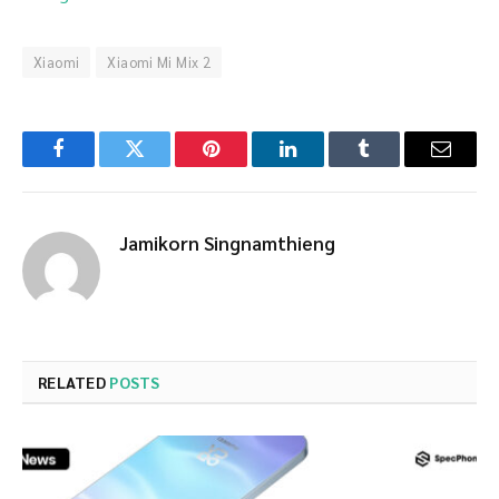
Xiaomi
Xiaomi Mi Mix 2
Facebook
Twitter
Pinterest
LinkedIn
Tumblr
Email
Jamikorn Singnamthieng
RELATED
POSTS