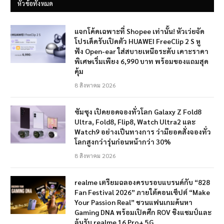
หัวข้อทั้งหมด
แจกโค้ดเฉพาะที่ Shopee เท่านั้น! หัวเว่ยจัด
โปรเด็ดรับเปิดตัว HUAWEI FreeClip 2 S หู
ฟัง Open-ear ใส่สบายเหนือระดับ เคาะราคา
พิเศษเริ่มเพียง 6,990 บาท พร้อมของแถมสุด
คุ้ม
8 สิงหาคม 2026
ซัมซุง เปิดยอดจองทั่วโลก Galaxy Z Fold8
Ultra, Fold8, Flip8, Watch Ultra2 และ
Watch9 อย่างเป็นทางการ ว่ามียอดสั่งจองทั่ว
โลกสูงกว่ารุ่นก่อนหน้ากว่า 30%
8 สิงหาคม 2026
realme เตรียมฉลองครบรอบแบรนด์กับ “828
Fan Festival 2026” ภายใต้คอนเซ็ปต์ “Make
Your Passion Real” ชวนแฟนเกมค้นหา
Gaming DNA พร้อมเปิดศึก ROV ชิงแชมป์และ
ลุ้นรับ realme 16 Pro+ 5G