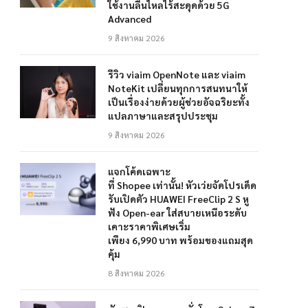
ใช้งานลื่นไหลไร้สะดุดด้วย 5G
Advanced
9 สิงหาคม 2026
รีวิว viaim OpenNote และ viaim
NoteKit เปลี่ยนทุกการสนทนาให้
เป็นเรื่องง่ายด้วยผู้ช่วยอัจฉริยะทั้ง
แปลภาษาและสรุปประชุม
9 สิงหาคม 2026
แจกโค้ดเฉพาะ
ที่ Shopee เท่านั้น! หัวเว่ยจัดโปรเด็ด
รับเปิดตัว HUAWEI FreeClip 2 S หู
ฟัง Open-ear ใส่สบายเหนือระดับ
เคาะราคาพิเศษเริ่ม
เพียง 6,990 บาท พร้อมของแถมสุด
คุ้ม
8 สิงหาคม 2026