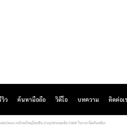
รีวิว
ค้นหามือถือ
วิดีโอ
บทความ
ติดต่อเ
สเปคแรง หน้าจอใหญ่ไหลลื่น ถ่ายรูปสวยคมชัด 50MP ในราคาไม่เกินหมื่น!