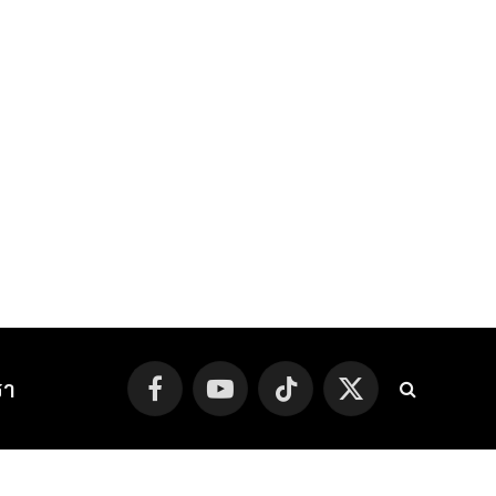
รา
Facebook
YouTube
TikTok
X
(Twitter)