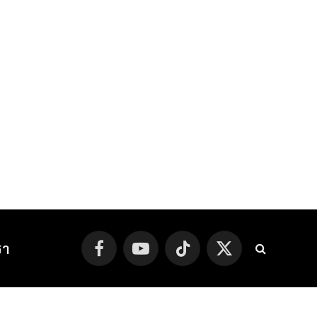
รา
Facebook
YouTube
TikTok
X
(Twitter)