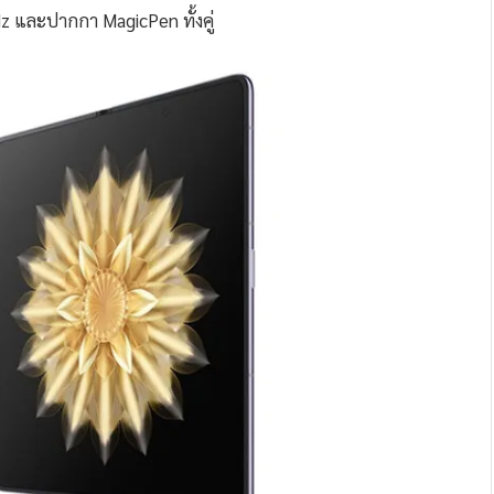
z และปากกา MagicPen ทั้งคู่