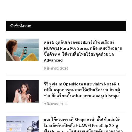
หัวข้อทั้งหมด
ส่อง 5 จุดอัปเกรดของสมาร์ทโฟนเรือธง
HUAWEI Pura 90s Series กล้องสมจริงฉลาด
ขึ้นด้วย AI ใช้งานลื่นไหลไร้สะดุดด้วย 5G
Advanced
9 สิงหาคม 2026
รีวิว viaim OpenNote และ viaim NoteKit
เปลี่ยนทุกการสนทนาให้เป็นเรื่องง่ายด้วยผู้
ช่วยอัจฉริยะทั้งแปลภาษาและสรุปประชุม
9 สิงหาคม 2026
แจกโค้ดเฉพาะที่ Shopee เท่านั้น! หัวเว่ยจัด
โปรเด็ดรับเปิดตัว HUAWEI FreeClip 2 S หู
ฟัง Open-ear ใส่สบายเหนือระดับ เคาะราคา