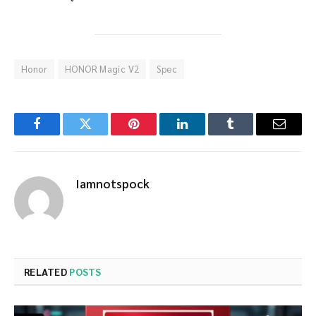
Honor
HONOR Magic V2
Spec
Facebook
Twitter
Pinterest
LinkedIn
Tumblr
Email
Iamnotspock
RELATED
POSTS