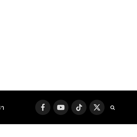
รา
Facebook
YouTube
TikTok
X
(Twitter)