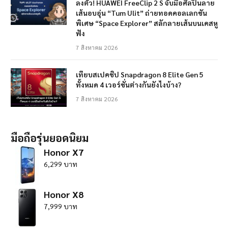
ลงตัว! HUAWEI FreeClip 2 S จับมือศิลปินลาย
เส้นอบอุ่น “Tum Ulit” ถ่ายทอดคอลเลกชัน
พิเศษ “Space Explorer” สลักลายเส้นบนเคสหู
ฟัง
7 สิงหาคม 2026
เทียบสเปคชิป Snapdragon 8 Elite Gen 5
ทั้งหมด 4 เวอร์ชั่นต่างกันยังไงบ้าง?
7 สิงหาคม 2026
มือถือรุ่นยอดนิยม
Honor X7
6,299 บาท
Honor X8
7,999 บาท