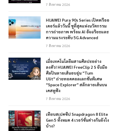
7 สิงหาคม 2026
HUAWEI Pura 90s Series เปิดพรีออ
เดอร์แล้ววันนี้ ชูที่สุดแห่งนวัตกรรม
การถ่ายภาพ พร้อม AI อัจฉริยะและ
ความแรงระดับ 5G Advanced
7 สิงหาคม 2026
เมื่อเทคโนโลยีผสานศิลปะอย่าง
ลงตัว! HUAWEI FreeClip 2 S จับมือ
ศิลปินลายเส้นอบอุ่น “Tum
Ulit” ถ่ายทอดคอลเลกชันพิเศษ
“Space Explorer” สลักลายเส้นบน
เคสหูฟัง
7 สิงหาคม 2026
เทียบสเปคชิป Snapdragon 8 Elite
Gen 5 ทั้งหมด 4 เวอร์ชั่นต่างกันยังไง
บ้าง?