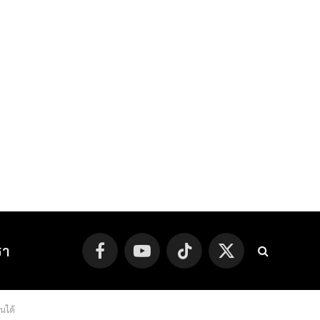
รา
Facebook
YouTube
TikTok
X
(Twitter)
นได้