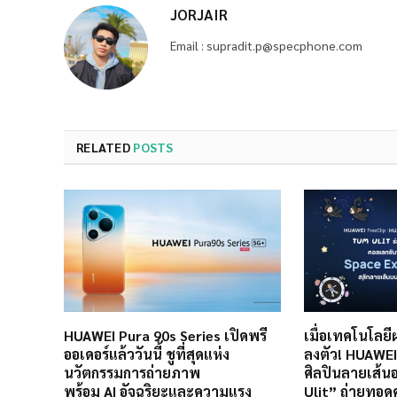
JORJAIR
Email : supradit.p@specphone.com
RELATED
POSTS
HUAWEI Pura 90s Series เปิดพรี
เมื่อเทคโนโลย
ออเดอร์แล้ววันนี้ ชูที่สุดแห่ง
ลงตัว! HUAWEI 
นวัตกรรมการถ่ายภาพ
ศิลปินลายเส้น
พร้อม AI อัจฉริยะและความแรง
Ulit” ถ่ายทอ