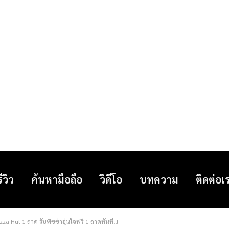
รีวิว
ค้นหามือถือ
วิดีโอ
บทความ
ติดต่อเ
zza Hut 1 ถาด รับพิซซ่าอุ่นใจฟรี 1 ถาดทันที!!!