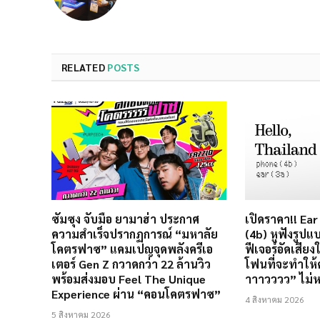
RELATED
POSTS
ซัมซุง จับมือ ยามาฮ่า ประกาศ
เปิดราคา!! Ea
ความสำเร็จปรากฏการณ์ “มหาลัย
(4b) หูฟังรูปแ
โคตรฟาซ” แคมเปญจุดพลังครีเอ
ฟีเจอร์อัดเสีย
เตอร์ Gen Z กวาดกว่า 22 ล้านวิว
โฟนที่จะทำให้ค
พร้อมส่งมอบ Feel The Unique
าาาวววว” ไม่ห
Experience ผ่าน “คอนโคตรฟาซ”
4 สิงหาคม 2026
5 สิงหาคม 2026