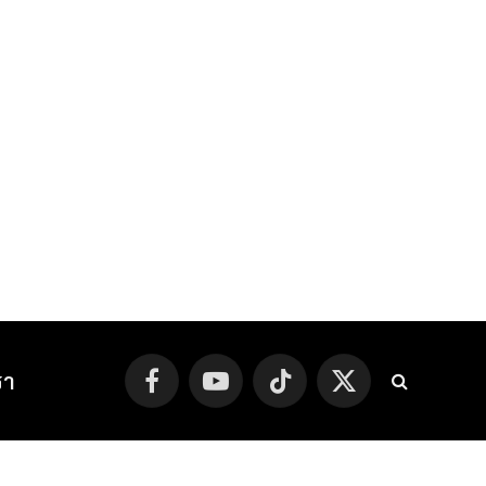
รา
Facebook
YouTube
TikTok
X
(Twitter)