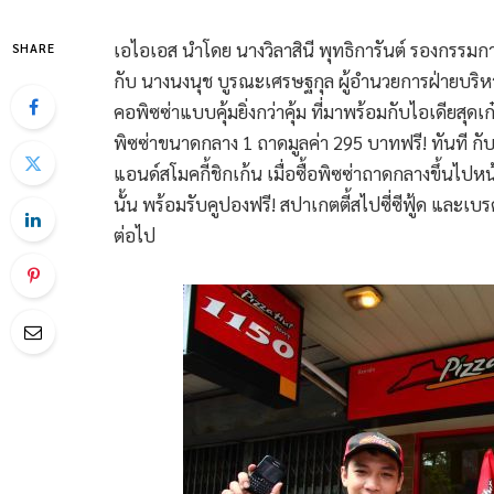
เอไอเอส นำโดย นางวิลาสินี พุทธิการันต์ รองกรรมก
SHARE
กับ นางนงนุช บูรณะเศรษฐกุล ผู้อำนวยการฝ่ายบริหาร
คอพิซซ่าแบบคุ้มยิ่งกว่าคุ้ม ที่มาพร้อมกับไอเดียสุดเ
พิซซ่าขนาดกลาง 1 ถาดมูลค่า 295 บาทฟรี! ทันที กับ
แอนด์สโมคกี้ชิกเก้น เมื่อซื้อพิซซ่าถาดกลางขึ้นไปห
นั้น พร้อมรับคูปองฟรี! สปาเกตตี้สไปซี่ซีฟู้ด และเบรด
ต่อไป