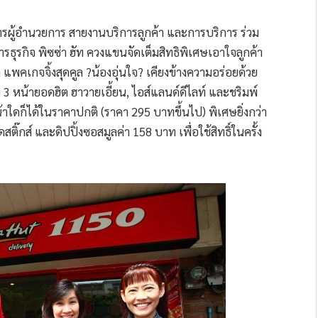
ารผู้อำนวยการ สายงานบริการลูกค้า และการบริการ ร่วม
ธุรกิจ พิซซ่า ฮัท ควงแขนจัดเต็มสิทธิพิเศษเอาใจลูกค้า
ก๋ แพคเกจจิ้งสุดคูล ?น้องอุ่นใจ? เคียงข้างความอร่อยด้วย
 3 หน้ายอดฮิต ฮาวายเอี้ยน, ไอส์แลนด์ดีไลท์ และชริมพ์
น้าใดก็ได้ในราคาปกติ (ราคา 295 บาทขึ้นไป) พิเศษยิ่งกว่า
สติ๊กส์ และดิปปิ้งซอสมูลค่า 158 บาท เพื่อใช้สิทธิ์ในครั้ง