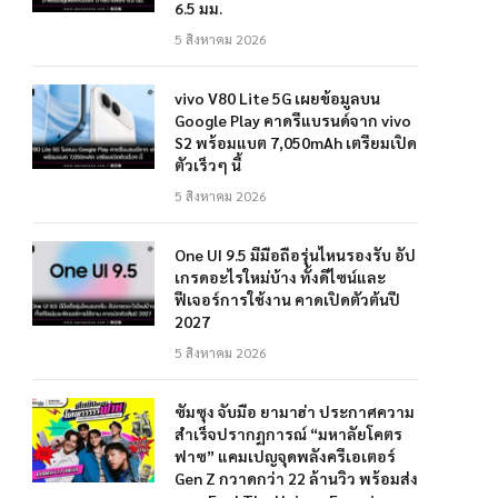
6.5 มม.
5 สิงหาคม 2026
vivo V80 Lite 5G เผยข้อมูลบน
Google Play คาดรีแบรนด์จาก vivo
S2 พร้อมแบต 7,050mAh เตรียมเปิด
ตัวเร็วๆ นี้
5 สิงหาคม 2026
One UI 9.5 มีมือถือรุ่นไหนรองรับ อัป
เกรดอะไรใหม่บ้าง ทั้งดีไซน์และ
ฟีเจอร์การใช้งาน คาดเปิดตัวต้นปี
2027
5 สิงหาคม 2026
ซัมซุง จับมือ ยามาฮ่า ประกาศความ
สำเร็จปรากฏการณ์ “มหาลัยโคตร
ฟาซ” แคมเปญจุดพลังครีเอเตอร์
Gen Z กวาดกว่า 22 ล้านวิว พร้อมส่ง