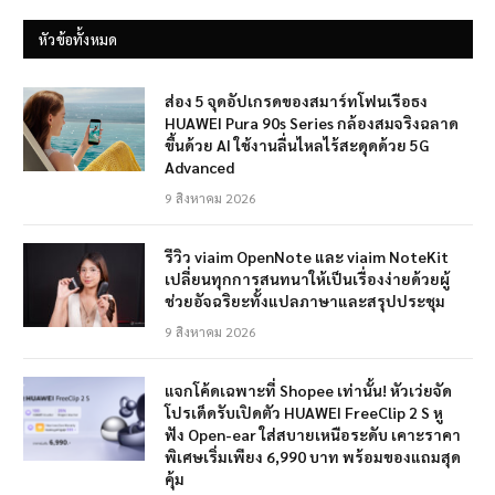
หัวข้อทั้งหมด
ส่อง 5 จุดอัปเกรดของสมาร์ทโฟนเรือธง
HUAWEI Pura 90s Series กล้องสมจริงฉลาด
ขึ้นด้วย AI ใช้งานลื่นไหลไร้สะดุดด้วย 5G
Advanced
9 สิงหาคม 2026
รีวิว viaim OpenNote และ viaim NoteKit
เปลี่ยนทุกการสนทนาให้เป็นเรื่องง่ายด้วยผู้
ช่วยอัจฉริยะทั้งแปลภาษาและสรุปประชุม
9 สิงหาคม 2026
แจกโค้ดเฉพาะที่ Shopee เท่านั้น! หัวเว่ยจัด
โปรเด็ดรับเปิดตัว HUAWEI FreeClip 2 S หู
ฟัง Open-ear ใส่สบายเหนือระดับ เคาะราคา
พิเศษเริ่มเพียง 6,990 บาท พร้อมของแถมสุด
คุ้ม