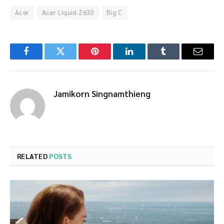
Acer
Acer Liquid Z630
Big C
Facebook
Twitter
Pinterest
LinkedIn
Tumblr
Email
Jamikorn Singnamthieng
RELATED
POSTS