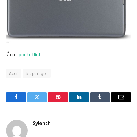
ที่มา :
pocketlint
Acer
Snapdragon
Facebook
Twitter
Pinterest
LinkedIn
Tumblr
Email
Sylenth