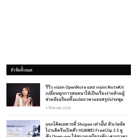
หัวข้อทั้งหมด
รีวิว viaim OpenNote และ viaim NoteKit
เปลี่ยนทุกการสนทนาให้เป็นเรื่องง่ายด้วยผู้
ช่วยอัจฉริยะทั้งแปลภาษาและสรุปประชุม
9 สิงหาคม 2026
แจกโค้ดเฉพาะที่ Shopee เท่านั้น! หัวเว่ยจัด
โปรเด็ดรับเปิดตัว HUAWEI FreeClip 2 S หู
ฟัง Open-ear ใส่สบายเหนือระดับ เคาะราคา