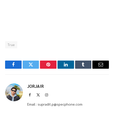
True
Facebook
Twitter
Pinterest
LinkedIn
Tumblr
Email
JORJAIR
Facebook
X
Instagram
(Twitter)
Email : supradit.p@specphone.com