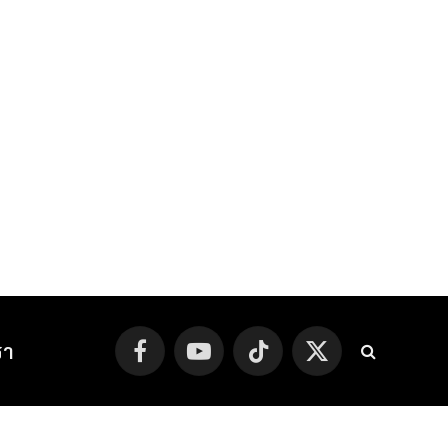
รา
Facebook
YouTube
TikTok
X
(Twitter)