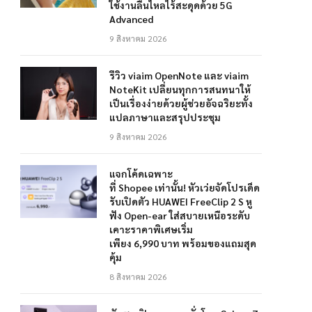
ใช้งานลื่นไหลไร้สะดุดด้วย 5G
Advanced
9 สิงหาคม 2026
รีวิว viaim OpenNote และ viaim
NoteKit เปลี่ยนทุกการสนทนาให้
เป็นเรื่องง่ายด้วยผู้ช่วยอัจฉริยะทั้ง
แปลภาษาและสรุปประชุม
9 สิงหาคม 2026
แจกโค้ดเฉพาะ
ที่ Shopee เท่านั้น! หัวเว่ยจัดโปรเด็ด
รับเปิดตัว HUAWEI FreeClip 2 S หู
ฟัง Open-ear ใส่สบายเหนือระดับ
เคาะราคาพิเศษเริ่ม
เพียง 6,990 บาท พร้อมของแถมสุด
คุ้ม
8 สิงหาคม 2026