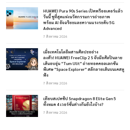
HUAWEI Pura 90s Series เปิดพรีออเดอร์แล้ว
วันนี้ ชูที่สุดแห่งนวัตกรรมการถ่ายภาพ
พร้อม AI อัจฉริยะและความแรงระดับ 5G
Advanced
7 สิงหาคม 2026
เมื่อเทคโนโลยีผสานศิลปะอย่าง
ลงตัว! HUAWEI FreeClip 2 S จับมือศิลปินลาย
เส้นอบอุ่น “Tum Ulit” ถ่ายทอดคอลเลกชัน
พิเศษ “Space Explorer” สลักลายเส้นบนเคสหู
ฟัง
7 สิงหาคม 2026
เทียบสเปคชิป Snapdragon 8 Elite Gen 5
ทั้งหมด 4 เวอร์ชั่นต่างกันยังไงบ้าง?
7 สิงหาคม 2026