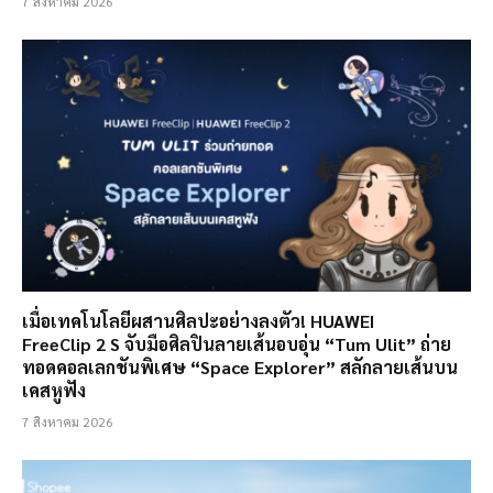
7 สิงหาคม 2026
เมื่อเทคโนโลยีผสานศิลปะอย่างลงตัว! HUAWEI
FreeClip 2 S จับมือศิลปินลายเส้นอบอุ่น “Tum Ulit” ถ่าย
ทอดคอลเลกชันพิเศษ “Space Explorer” สลักลายเส้นบน
เคสหูฟัง
7 สิงหาคม 2026