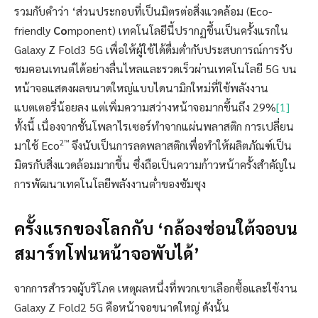
รวมกับคำว่า ‘ส่วนประกอบที่เป็นมิตรต่อสิ่งแวดล้อม (
E
co-
friendly
Co
mponent) เทคโนโลยีนี้ปรากฏขึ้นเป็นครั้งแรกใน
Galaxy Z Fold3 5G เพื่อให้ผู้ใช้ได้ดื่มด่ำกับประสบการณ์การรับ
ชมคอนเทนต์ได้อย่างลื่นไหลและรวดเร็วผ่านเทคโนโลยี 5G บน
หน้าจอแสดงผลขนาดใหญ่แบบไดนามิกใหม่ที่ใช้พลังงาน
แบตเตอรี่น้อยลง แต่เพิ่มความสว่างหน้าจอมากขึ้นถึง 29%
[1]
ทั้งนี้ เนื่องจากชั้นโพลาไรเซอร์ทำจากแผ่นพลาสติก การเปลี่ยน
2
™
มาใช้ Eco
จึงนับเป็นการลดพลาสติกเพื่อทำให้ผลิตภัณฑ์เป็น
มิตรกับสิ่งแวดล้อมมากขึ้น ซึ่งถือเป็นความก้าวหน้าครั้งสำคัญใน
การพัฒนาเทคโนโลยีพลังงานต่ำของซัมซุง
ครั้งแรกของโลกกับ ‘กล้องซ่อนใต้จอบน
สมาร์ทโฟนหน้าจอพับได้’
จากการสำรวจผู้บริโภค เหตุผลหนึ่งที่พวกเขาเลือกซื้อและใช้งาน
Galaxy Z Fold2 5G คือหน้าจอขนาดใหญ่ ดังนั้น