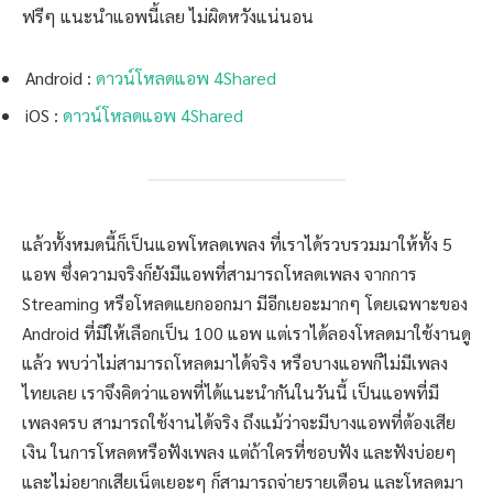
ฟรีๆ แนะนำแอพนี้เลย ไม่ผิดหวังแน่นอน
Android :
ดาวน์โหลดแอพ 4Shared
iOS :
ดาวน์โหลดแอพ 4Shared
แล้วทั้งหมดนี้ก็เป็นแอพโหลดเพลง ที่เราได้รวบรวมมาให้ทั้ง 5
แอพ ซึ่งความจริงก็ยังมีแอพที่สามารถโหลดเพลง จากการ
Streaming หรือโหลดแยกออกมา มีอีกเยอะมากๆ โดยเฉพาะของ
Android ที่มีให้เลือกเป็น 100 แอพ แต่เราได้ลองโหลดมาใช้งานดู
แล้ว พบว่าไม่สามารถโหลดมาได้จริง หรือบางแอพก็ไม่มีเพลง
ไทยเลย เราจึงคิดว่าแอพที่ได้แนะนำกันในวันนี้ เป็นแอพที่มี
เพลงครบ สามารถใช้งานได้จริง ถึงแม้ว่าจะมีบางแอพที่ต้องเสีย
เงิน ในการโหลดหรือฟังเพลง แต่ถ้าใครที่ชอบฟัง และฟังบ่อยๆ
และไม่อยากเสียเน็ตเยอะๆ ก็สามารถจ่ายรายเดือน และโหลดมา