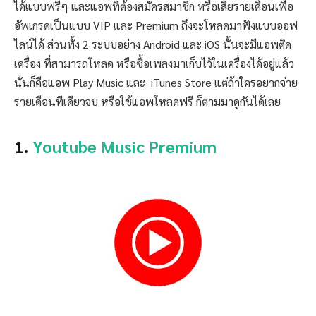
ได้แบบฟรีๆ และแอพที่ต้องสมัครสมาชิก หรือเสียรายเดือนเพื่อ
อัพเกรดเป็นแบบ VIP และ Premium ถึงจะโหลดมาฟังแบบออฟ
ไลน์ได้ ส่วนทั้ง 2 ระบบอย่าง Android และ iOS นั้นจะมีแอพติด
เครื่อง ที่สามารถโหลด หรือซื้อเพลงมาเก็บไว้ในเครื่องได้อยู่แล้ว
นั่นก็คือแอพ Play Music และ iTunes Store แต่ถ้าใครอยากจ่าย
รายเดือนทีเดียวจบ หรือใช้แอพโหลดฟรี ก็ตามมาดูกันได้เลย
1.
Youtube Music Premium