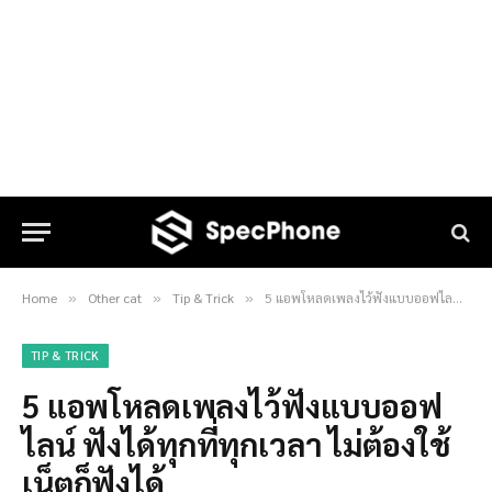
Home
Other cat
Tip & Trick
5 แอพโหลดเพลงไว้ฟังแบบออฟไลน์ ฟังได้ทุกที่ทุกเวลา ไม่ต้องใช้เน็ตก็ฟังได้
»
»
»
TIP & TRICK
5 แอพโหลดเพลงไว้ฟังแบบออฟ
ไลน์ ฟังได้ทุกที่ทุกเวลา ไม่ต้องใช้
เน็ตก็ฟังได้