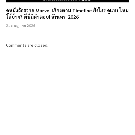
ดูหนังจักรวาล Marvel เรียงตาม Timeline ยังไง? ดูแบบไหน
ได้บ้าง? ที่นี่มีคำตอบ! อัพเดท 2026
21 กรกฎาคม 2026
Comments are closed.