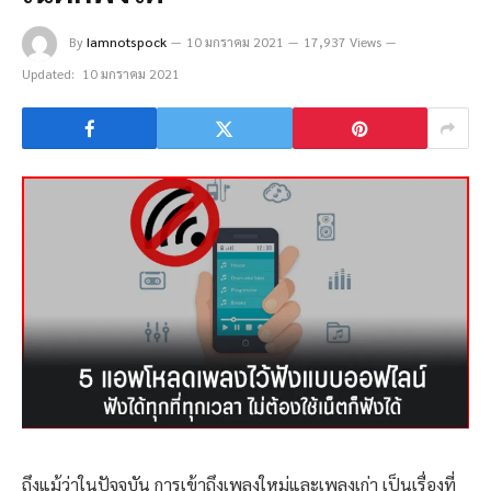
By
Iamnotspock
10 มกราคม 2021
17,937 Views
Updated:
10 มกราคม 2021
ถึงแม้ว่าในปัจจุบัน การเข้าถึงเพลงใหม่และเพลงเก่า เป็นเรื่องที่