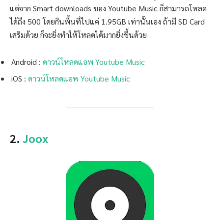
แต่จาก Smart downloads ของ Youtube Music ก็สามารถโหลด
ได้ถึง 500 โดยกินพื้นที่ไปแค่ 1.95GB เท่านั้นเอง ถ้ามี SD Card
เสริมด้วย ก็จะยิ่งทำให้โหลดได้มากยิ่งขึ้นด้วย
Android :
ดาวน์โหลดแอพ Youtube Music
iOS :
ดาวน์โหลดแอพ Youtube Music
2.
Joox