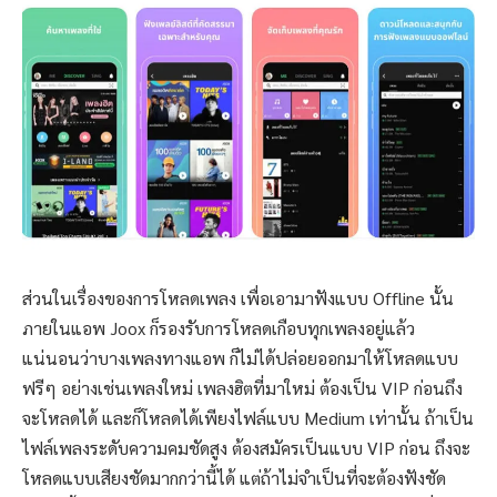
ส่วนในเรื่องของการโหลดเพลง เพื่อเอามาฟังแบบ Offline นั้น
ภายในแอพ Joox ก็รองรับการโหลดเกือบทุกเพลงอยู่แล้ว
แน่นอนว่าบางเพลงทางแอพ ก็ไม่ได้ปล่อยออกมาให้โหลดแบบ
ฟรีๆ อย่างเช่นเพลงใหม่ เพลงฮิตที่มาใหม่ ต้องเป็น VIP ก่อนถึง
จะโหลดได้ และก็โหลดได้เพียงไฟล์แบบ Medium เท่านั้น ถ้าเป็น
ไฟล์เพลงระดับความคมชัดสูง ต้องสมัครเป็นแบบ VIP ก่อน ถึงจะ
โหลดแบบเสียงชัดมากกว่านี้ได้ แต่ถ้าไม่จำเป็นที่จะต้องฟังชัด