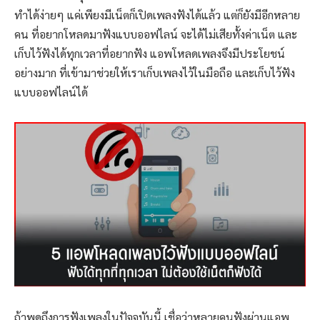
ทำได้ง่ายๆ แค่เพียงมีเน็ตก็เปิดเพลงฟังได้แล้ว แต่ก็ยังมีอีกหลาย
คน ที่อยากโหลดมาฟังแบบออฟไลน์ จะได้ไม่เสียทั้งค่าเน็ต และ
เก็บไว้ฟังได้ทุกเวลาที่อยากฟัง แอพโหลดเพลงจึงมีประโยชน์
อย่างมาก ที่เข้ามาช่วยให้เราเก็บเพลงไว้ในมือถือ และเก็บไว้ฟัง
แบบออฟไลน์ได้
ถ้าพูดถึงการฟังเพลงในปัจจุบันนี้ เชื่อว่าหลายคนฟังผ่านแอพ