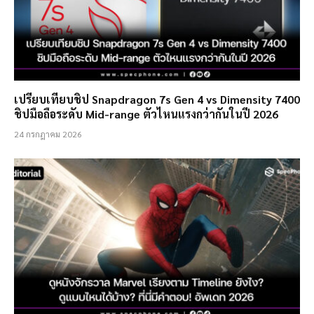
เปรียบเทียบชิป Snapdragon 7s Gen 4 vs Dimensity 7400
ชิปมือถือระดับ Mid-range ตัวไหนแรงกว่ากันในปี 2026
24 กรกฎาคม 2026