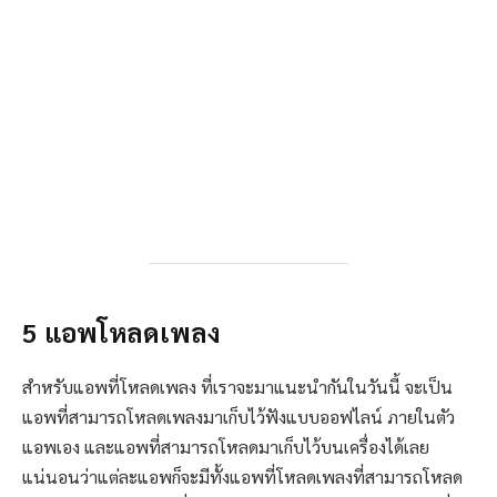
5 แอพโหลดเพลง
สำหรับแอพที่โหลดเพลง ที่เราจะมาแนะนำกันในวันนี้ จะเป็น
แอพที่สามารถโหลดเพลงมาเก็บไว้ฟังแบบออฟไลน์ ภายในตัว
แอพเอง และแอพที่สามารถโหลดมาเก็บไว้บนเครื่องได้เลย
แน่นอนว่าแต่ละแอพก็จะมีทั้งแอพที่โหลดเพลงที่สามารถโหลด