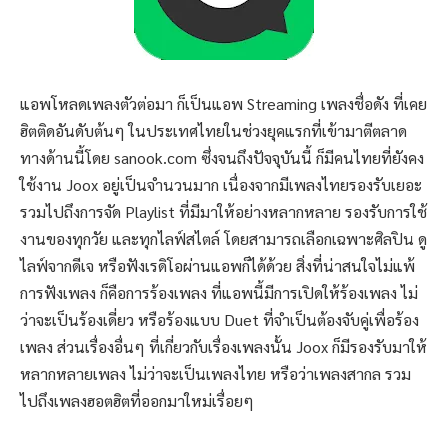
แอพโหลดเพลงตัวต่อมา ก็เป็นแอพ Streaming เพลงชื่อดัง ที่เคย
ฮิตติดอันดับต้นๆ ในประเทศไทยในช่วงยุคแรกที่เข้ามาตีตลาด
ทางด้านนี้โดย sanook.com ซึ่งจนถึงปัจจุบันนี้ ก็มีคนไทยที่ยังคง
ใช้งาน Joox อยู่เป็นจำนวนมาก เนื่องจากมีเพลงไทยรองรับเยอะ
รวมไปถึงการจัด Playlist ที่มีมาให้อย่างหลากหลาย รองรับการใช้
งานของทุกวัย และทุกไลฟ์สไตล์ โดยสามารถเลือกเฉพาะศิลปิน ดู
ไลฟ์จากดีเจ หรือฟังเรดิโอผ่านแอพก็ได้ด้วย สิ่งที่น่าสนใจไม่แพ้
การฟังเพลง ก็คือการร้องเพลง ที่แอพนี้มีการเปิดให้ร้องเพลง ไม่
ว่าจะเป็นร้องเดี่ยว หรือร้องแบบ Duet ที่จำเป็นต้องจับคู่เพื่อร้อง
เพลง ส่วนเรื่องอื่นๆ ที่เกี่ยวกับเรื่องเพลงนั้น Joox ก็มีรองรับมาให้
หลากหลายเพลง ไม่ว่าจะเป็นเพลงไทย หรือว่าเพลงสากล รวม
ไปถึงเพลงฮอตฮิตที่ออกมาใหม่เรื่อยๆ