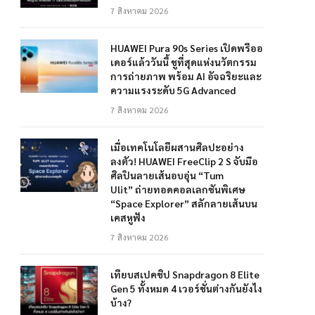
7 สิงหาคม 2026
HUAWEI Pura 90s Series เปิดพรีออ
เดอร์แล้ววันนี้ ชูที่สุดแห่งนวัตกรรม
การถ่ายภาพ พร้อม AI อัจฉริยะและ
ความแรงระดับ 5G Advanced
7 สิงหาคม 2026
เมื่อเทคโนโลยีผสานศิลปะอย่าง
ลงตัว! HUAWEI FreeClip 2 S จับมือ
ศิลปินลายเส้นอบอุ่น “Tum
Ulit” ถ่ายทอดคอลเลกชันพิเศษ
“Space Explorer” สลักลายเส้นบน
เคสหูฟัง
7 สิงหาคม 2026
เทียบสเปคชิป Snapdragon 8 Elite
Gen 5 ทั้งหมด 4 เวอร์ชั่นต่างกันยังไง
บ้าง?