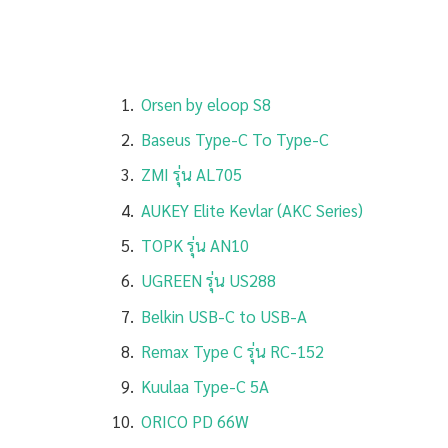
Orsen by eloop S8
Baseus Type-C To Type-C
ZMI รุ่น AL705
AUKEY Elite Kevlar (AKC Series)
TOPK รุ่น AN10
UGREEN รุ่น US288
Belkin USB-C to USB-A
Remax Type C รุ่น RC-152
Kuulaa Type-C 5A
ORICO PD 66W