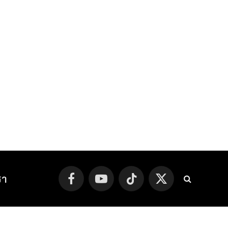
รา
Facebook
YouTube
TikTok
X
(Twitter)