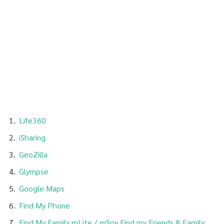
Life360
iSharing
GeoZilla
Glympse
Google Maps
Find My Phone
Find My Family mLite / mSpy Find my Friends & Family