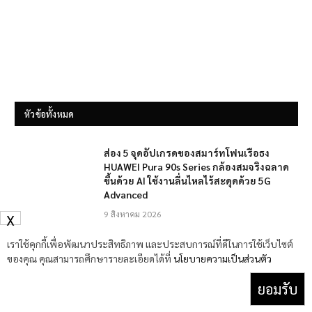
หัวข้อทั้งหมด
ส่อง 5 จุดอัปเกรดของสมาร์ทโฟนเรือธง
HUAWEI Pura 90s Series กล้องสมจริงฉลาด
ขึ้นด้วย AI ใช้งานลื่นไหลไร้สะดุดด้วย 5G
Advanced
9 สิงหาคม 2026
X
เราใช้คุกกี้เพื่อพัฒนาประสิทธิภาพ และประสบการณ์ที่ดีในการใช้เว็บไซต์
รีวิว viaim OpenNote และ viaim NoteKit
ของคุณ คุณสามารถศึกษารายละเอียดได้ที่
นโยบายความเป็นส่วนตัว
เปลี่ยนทุกการสนทนาให้เป็นเรื่องง่ายด้วยผู้
ช่วยอัจฉริยะทั้งแปลภาษาและสรุปประชุม
ยอมรับ
9 สิงหาคม 2026