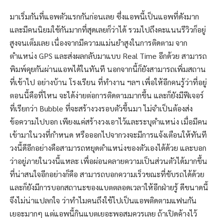
มาเริ่มกันที่แอพตัวแรกกันก่อนเลย ซึ่งแอพนี้เป็นแอพที่ดังมาก
และมีคนนิยมใช้กันมากที่สุดเลยก็ว่าได้ รวมไปถึงคะแนนรีวิวก็อยู่
สูงจนเต็มเลย เนื่องจากมีความแม่นยำสูงในการติดตาม จาก
ตำแหน่ง GPS และส่งผลกลับมาแบบ Real Time อีกด้วย สามารถ
พิมพ์คุยกันผ่านแอพได้ในทันที นอกจากนี้ก็ยังสามารถเพิ่มสถาน
ที่เข้าไป อย่างบ้าน โรงเรียน ที่ทำงาน ฯลฯ เพื่อให้อีกคนรู้ว่าที่อยู่
ตอนนี้คือที่ไหน จะได้ง่ายต่อการติดตามมากขึ้น และก็ยังมีฟีเจอร์
ที่เรียกว่า Bubble ที่จะสร้างวงรอบตัวขึ้นมา ไม่จำเป็นต้องส่ง
ข้อความไปบอก เพียงแค่สร้างวงเอาไว้และระบุตำแหน่ง เมื่อมีคน
เข้ามาในวงที่กำหนด หรือออกไปจากวงจะมีการแจ้งเตือนให้ทันที
วงนี้ดีอีกอย่างคือสามารถหยุดตำแหน่งของตัวเองได้ด้วย และบอก
ว่าอยู่ภายในวงนี้แหละ เพื่อผ่อนคลายความเป็นส่วนตัวได้มากขึ้น
ที่น่าสนใจอีกอย่างก็คือ สามารถบอกความเร็วขณะที่ขับรถได้ด้วย
และก็ยังมีการบอกสถานะของแบตตลอดเวลาให้อีกฝ่ายรู้ ดีขนาดนี้
จึงไม่น่าแปลกใจ ว่าทำไมคนถึงใช้ไปเป็นแอพติดตามแฟนกัน
เยอะมากๆ แต่แอพนี้กินแบตเยอะพอสมควรเลย ถ้าเปิดค้างไว้