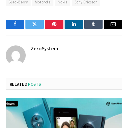
BlackBerry
Motorola
Nokia
Sony Ericsson
Facebook
Twitter
Pinterest
LinkedIn
Tumblr
Email
ZeroSystem
RELATED
POSTS