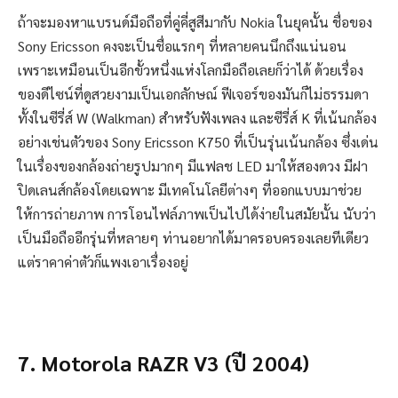
ถ้าจะมองหาแบรนด์มือถือที่คู่คี่สูสีมากับ Nokia ในยุคนั้น ชื่อของ
Sony Ericsson คงจะเป็นชื่อแรกๆ ที่หลายคนนึกถึงแน่นอน
เพราะเหมือนเป็นอีกขั้วหนึ่งแห่งโลกมือถือเลยก็ว่าได้ ด้วยเรื่อง
ของดีไซน์ที่ดูสวยงามเป็นเอกลักษณ์ ฟีเจอร์ของมันก็ไม่ธรรมดา
ทั้งในซีรี่ส์ W (Walkman) สำหรับฟังเพลง และซีรี่ส์ K ที่เน้นกล้อง
อย่างเช่นตัวของ Sony Ericsson K750 ที่เป็นรุ่นเน้นกล้อง ซึ่งเด่น
ในเรื่องของกล้องถ่ายรูปมากๆ มีแฟลช LED มาให้สองดวง มีฝา
ปิดเลนส์กล้องโดยเฉพาะ มีเทคโนโลยีต่างๆ ที่ออกแบบมาช่วย
ให้การถ่ายภาพ การโอนไฟล์ภาพเป็นไปได้ง่ายในสมัยนั้น นับว่า
เป็นมือถืออีกรุ่นที่หลายๆ ท่านอยากได้มาครอบครองเลยทีเดียว
แต่ราคาค่าตัวก็แพงเอาเรื่องอยู่
7. Motorola RAZR V3 (ปี 2004)