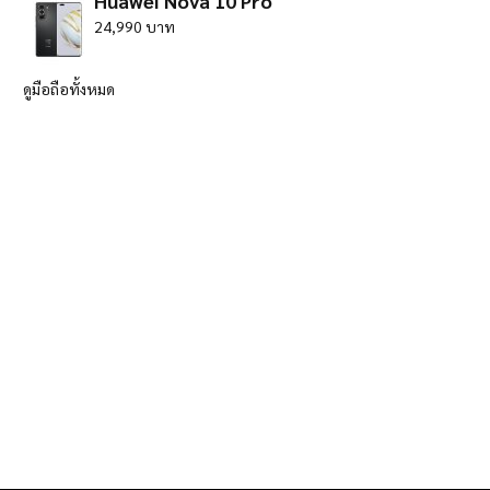
Huawei Nova 10 Pro
24,990 บาท
ดูมือถือทั้งหมด