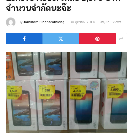
จำนวนจำกัดนะจ๊ะ
By
Jamikorn Singnamthieng
30 ตุลาคม 2014
35,653 Views