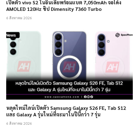
เปิดตัว vivo S2 ในอินเดียพร้อมแบต 7,050mAh จอโค้ง
AMOLED 120Hz ชิป Dimensity 7360 Turbo
6 สิงหาคม 2026
หลุดไทม์ไลน์เปิดตัว Samsung Galaxy S26 FE, Tab S12
และ Galaxy A รุ่นใหม่ที่จะมาในปีนี้กว่า 7 รุ่น
6 สิงหาคม 2026