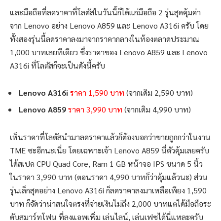
และมือถือที่ลดราคาที่โลตัสในวันนี้ก็ได้แก่มือถือ 2 รุ่นสุดคุ้มค่า
จาก Lenovo อย่าง Lenovo A859 และ Lenovo A316i ครับ โดย
ทั้งสองรุ่นนี้ลดราคาลงมาจากราคากลางในท้องตลาดประมาณ
1,000 บาทเลยทีเดียว ซึ่งราคาของ Lenovo A859 และ Lenovo
A316i ที่โลตัสก็จะเป็นดังนี้ครับ
Lenovo A316i
ราคา 1,590 บาท
(จากเดิม 2,590 บาท)
Lenovo A859
ราคา 3,990 บาท
(จากเดิม 4,990 บาท)
เห็นราคาที่โลตัสนำมาลดราคาแล้วก็ต้องบอกว่าขายถูกกว่าในงาน
TME ซะอีกนะเนี่ย โดยเฉพาะเจ้า Lenovo A859 นี่ตัวคุ้มเลยครับ
ได้สเปค CPU Quad Core, Ram 1 GB หน้าจอ IPS ขนาด 5 นิ้ว
ในราคา 3,990 บาท (ตอนราคา 4,990 บาทก็ว่าคุ้มแล้วนะ) ส่วน
รุ่นเล็กสุดอย่าง Lenovo A316i ก็ลดราคาลงมาเหลือเพียง 1,590
บาท ก็จัดว่าน่าสนใจตรงที่จ่ายเงินไม่ถึง 2,000 บาทแต่ได้มือถือระ
ดับสมาร์ทโฟน ที่ลงแอพเพิ่ม เล่นไลน์, เล่นเฟซได้นี่แหละครับ