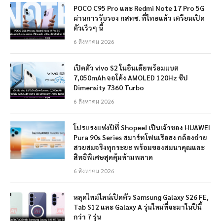
POCO C95 Pro และ Redmi Note 17 Pro 5G
ผ่านการรับรอง กสทช. ที่ไทยแล้ว เตรียมเปิด
ตัวเร็วๆ นี้
6 สิงหาคม 2026
เปิดตัว vivo S2 ในอินเดียพร้อมแบต
7,050mAh จอโค้ง AMOLED 120Hz ชิป
Dimensity 7360 Turbo
6 สิงหาคม 2026
โปรแรงแห่งปีที่ Shopee! เป็นเจ้าของ HUAWEI
Pura 90s Series สมาร์ทโฟนเรือธง กล้องถ่าย
สวยสมจริงทุกระยะ พร้อมของสมนาคุณและ
สิทธิพิเศษสุดคุ้มห้ามพลาด
6 สิงหาคม 2026
หลุดไทม์ไลน์เปิดตัว Samsung Galaxy S26 FE,
Tab S12 และ Galaxy A รุ่นใหม่ที่จะมาในปีนี้
กว่า 7 รุ่น