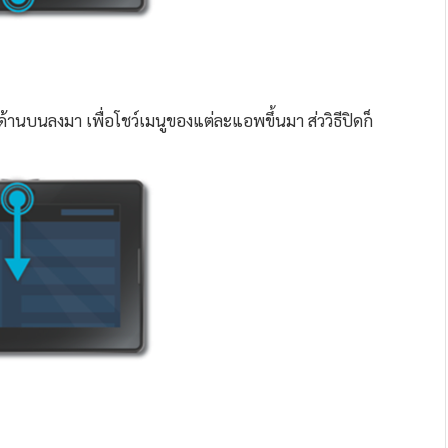
กด้านบนลงมา เพื่อโชว์เมนูของแต่ละแอพขึ้นมา ส่ววิธีปิดก็