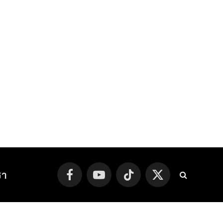
รา
Facebook
YouTube
TikTok
X
(Twitter)