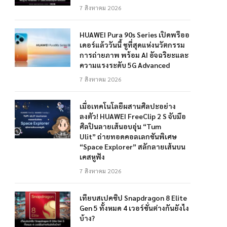
7 สิงหาคม 2026
HUAWEI Pura 90s Series เปิดพรีออ
เดอร์แล้ววันนี้ ชูที่สุดแห่งนวัตกรรม
การถ่ายภาพ พร้อม AI อัจฉริยะและ
ความแรงระดับ 5G Advanced
7 สิงหาคม 2026
เมื่อเทคโนโลยีผสานศิลปะอย่าง
ลงตัว! HUAWEI FreeClip 2 S จับมือ
ศิลปินลายเส้นอบอุ่น “Tum
Ulit” ถ่ายทอดคอลเลกชันพิเศษ
“Space Explorer” สลักลายเส้นบน
เคสหูฟัง
7 สิงหาคม 2026
เทียบสเปคชิป Snapdragon 8 Elite
Gen 5 ทั้งหมด 4 เวอร์ชั่นต่างกันยังไง
บ้าง?