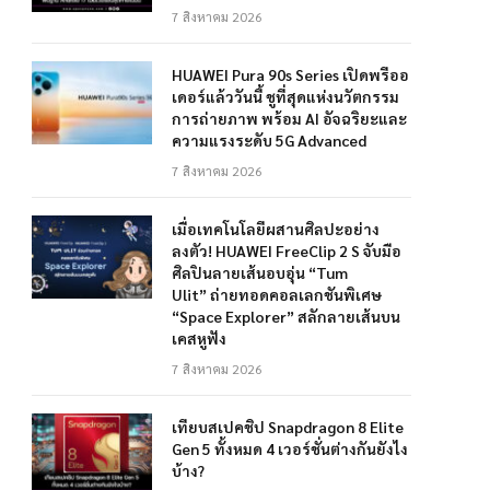
7 สิงหาคม 2026
HUAWEI Pura 90s Series เปิดพรีออ
เดอร์แล้ววันนี้ ชูที่สุดแห่งนวัตกรรม
การถ่ายภาพ พร้อม AI อัจฉริยะและ
ความแรงระดับ 5G Advanced
7 สิงหาคม 2026
เมื่อเทคโนโลยีผสานศิลปะอย่าง
ลงตัว! HUAWEI FreeClip 2 S จับมือ
ศิลปินลายเส้นอบอุ่น “Tum
Ulit” ถ่ายทอดคอลเลกชันพิเศษ
“Space Explorer” สลักลายเส้นบน
เคสหูฟัง
7 สิงหาคม 2026
เทียบสเปคชิป Snapdragon 8 Elite
Gen 5 ทั้งหมด 4 เวอร์ชั่นต่างกันยังไง
บ้าง?