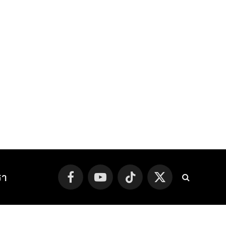
รา
Facebook
YouTube
TikTok
X
(Twitter)