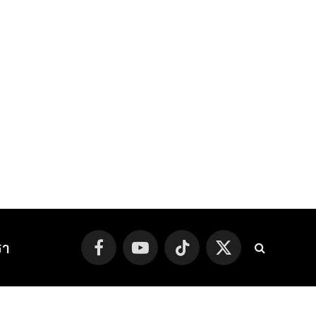
รา
Facebook
YouTube
TikTok
X
(Twitter)