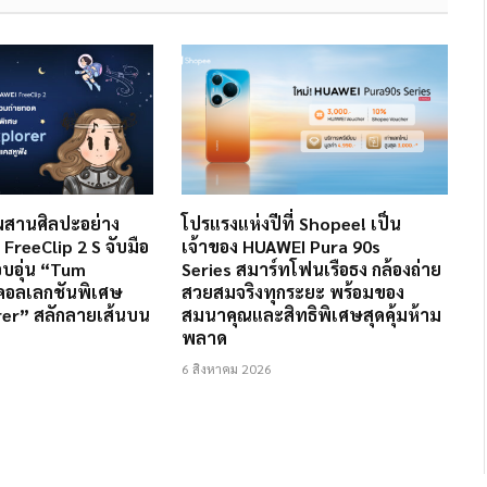
ีผสานศิลปะอย่าง
โปรแรงแห่งปีที่ Shopee! เป็น
FreeClip 2 S จับมือ
เจ้าของ HUAWEI Pura 90s
อบอุ่น “Tum
Series สมาร์ทโฟนเรือธง กล้องถ่าย
ดคอลเลกชันพิเศษ
สวยสมจริงทุกระยะ พร้อมของ
rer” สลักลายเส้นบน
สมนาคุณและสิทธิพิเศษสุดคุ้มห้าม
พลาด
6 สิงหาคม 2026