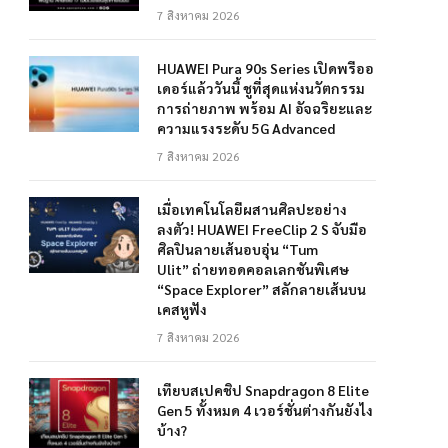
7 สิงหาคม 2026
HUAWEI Pura 90s Series เปิดพรีออ
เดอร์แล้ววันนี้ ชูที่สุดแห่งนวัตกรรม
การถ่ายภาพ พร้อม AI อัจฉริยะและ
ความแรงระดับ 5G Advanced
7 สิงหาคม 2026
เมื่อเทคโนโลยีผสานศิลปะอย่าง
ลงตัว! HUAWEI FreeClip 2 S จับมือ
ศิลปินลายเส้นอบอุ่น “Tum
Ulit” ถ่ายทอดคอลเลกชันพิเศษ
“Space Explorer” สลักลายเส้นบน
เคสหูฟัง
7 สิงหาคม 2026
เทียบสเปคชิป Snapdragon 8 Elite
Gen 5 ทั้งหมด 4 เวอร์ชั่นต่างกันยังไง
บ้าง?