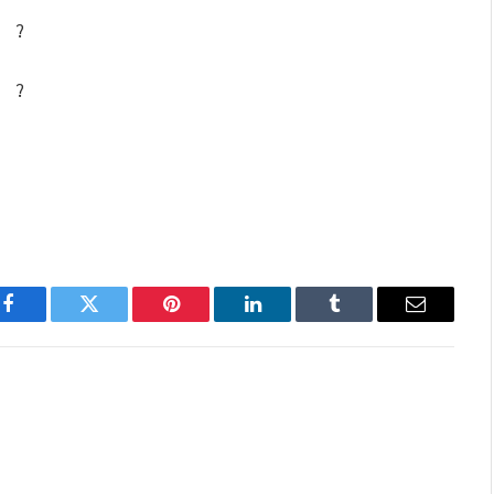
?
?
Facebook
Twitter
Pinterest
LinkedIn
Tumblr
Email