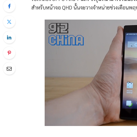
สำหรับหน้าจอ QHD นั้นจะวางจำหน่ายช่วงเดือนพฤษภ