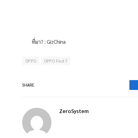
ที่มา? : GizChina
OPPO
OPPO Find 7
SHARE.
ZeroSystem