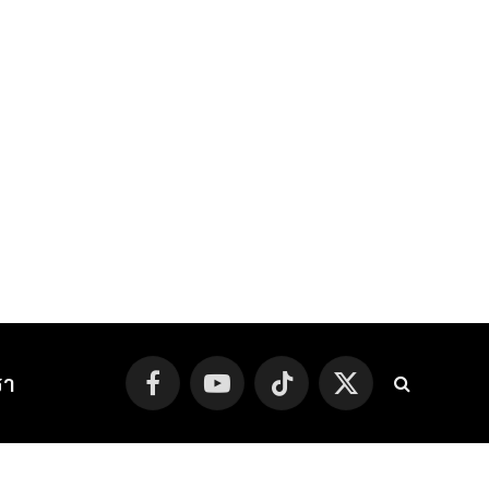
รา
Facebook
YouTube
TikTok
X
(Twitter)