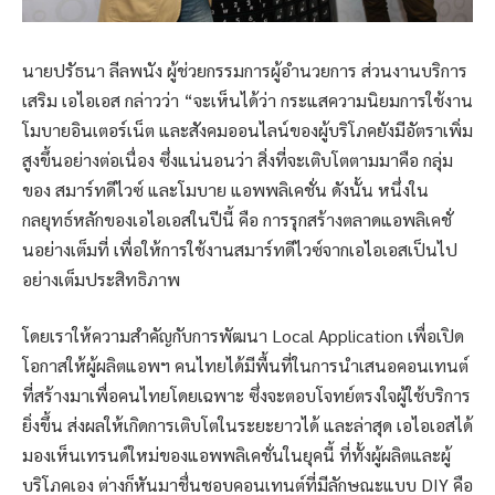
นายปรัธนา ลีลพนัง ผู้ช่วยกรรมการผู้อำนวยการ ส่วนงานบริการ
เสริม เอไอเอส กล่าวว่า “จะเห็นได้ว่า กระแสความนิยมการใช้งาน
โมบายอินเตอร์เน็ต และสังคมออนไลน์ของผู้บริโภคยังมีอัตราเพิ่ม
สูงขึ้นอย่างต่อเนื่อง ซึ่งแน่นอนว่า สิ่งที่จะเติบโตตามมาคือ กลุ่ม
ของ สมาร์ทดีไวซ์ และโมบาย แอพพลิเคชั่น ดังนั้น หนึ่งใน
กลยุทธ์หลักของเอไอเอสในปีนี้ คือ การรุกสร้างตลาดแอพลิเคชั่
นอย่างเต็มที่ เพื่อให้การใช้งานสมาร์ทดีไวซ์จากเอไอเอสเป็นไป
อย่างเต็มประสิทธิภาพ
โดยเราให้ความสำคัญกับการพัฒนา Local Application เพื่อเปิด
โอกาสให้ผู้ผลิตแอพฯ คนไทยได้มีพื้นที่ในการนำเสนอคอนเทนต์
ที่สร้างมาเพื่อคนไทยโดยเฉพาะ ซึ่งจะตอบโจทย์ตรงใจผู้ใช้บริการ
ยิ่งขึ้น ส่งผลให้เกิดการเติบโตในระยะยาวได้ และล่าสุด เอไอเอสได้
มองเห็นเทรนด์ใหม่ของแอพพลิเคชั่นในยุคนี้ ที่ทั้งผู้ผลิตและผู้
บริโภคเอง ต่างก็หันมาชื่นชอบคอนเทนต์ที่มีลักษณะแบบ DIY คือ