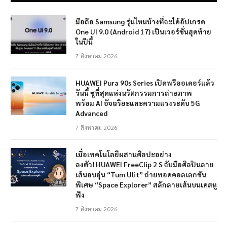
มือถือ Samsung รุ่นไหนบ้างที่จะได้อัปเกรด
One UI 9.0 (Android 17) เป็นเวอร์ชั่นสุดท้าย
ในปีนี้
7 สิงหาคม 2026
HUAWEI Pura 90s Series เปิดพรีออเดอร์แล้ว
วันนี้ ชูที่สุดแห่งนวัตกรรมการถ่ายภาพ
พร้อม AI อัจฉริยะและความแรงระดับ 5G
Advanced
7 สิงหาคม 2026
เมื่อเทคโนโลยีผสานศิลปะอย่าง
ลงตัว! HUAWEI FreeClip 2 S จับมือศิลปินลาย
เส้นอบอุ่น “Tum Ulit” ถ่ายทอดคอลเลกชัน
พิเศษ “Space Explorer” สลักลายเส้นบนเคสหู
ฟัง
7 สิงหาคม 2026