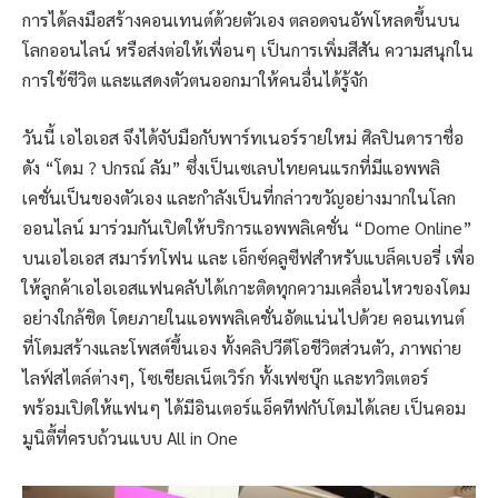
การได้ลงมือสร้างคอนเทนต์ด้วยตัวเอง ตลอดจนอัพโหลดขึ้นบน
โลกออนไลน์ หรือส่งต่อให้เพื่อนๆ เป็นการเพิ่มสีสัน ความสนุกใน
การใช้ชีวิต และแสดงตัวตนออกมาให้คนอื่นได้รู้จัก
วันนี้ เอไอเอส จึงได้จับมือกับพาร์ทเนอร์รายใหม่ ศิลปินดาราชื่อ
ดัง “โดม ? ปกรณ์ ลัม” ซึ่งเป็นเซเลบไทยคนแรกที่มีแอพพลิ
เคชั่นเป็นของตัวเอง และกำลังเป็นที่กล่าวขวัญอย่างมากในโลก
ออนไลน์ มาร่วมกันเปิดให้บริการแอพพลิเคชั่น “Dome Online”
บนเอไอเอส สมาร์ทโฟน และ เอ็กซ์คลูซีฟสำหรับแบล็คเบอรี่ เพื่อ
ให้ลูกค้าเอไอเอสแฟนคลับได้เกาะติดทุกความเคลื่อนไหวของโดม
อย่างใกล้ชิด โดยภายในแอพพลิเคชั่นอัดแน่นไปด้วย คอนเทนต์
ที่โดมสร้างและโพสต์ขึ้นเอง ทั้งคลิปวีดีโอชีวิตส่วนตัว, ภาพถ่าย
ไลฟ์สไตล์ต่างๆ, โซเชียลเน็ตเวิร์ก ทั้งเฟซบุ๊ก และทวิตเตอร์
พร้อมเปิดให้แฟนๆ ได้มีอินเตอร์แอ็คทีฟกับโดมได้เลย เป็นคอม
มูนิตี้ที่ครบถ้วนแบบ All in One