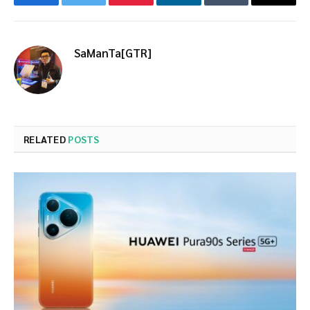
Facebook
Twitter
Pinterest
LinkedIn
Tumblr
Email
SaManTa[GTR]
RELATED
POSTS