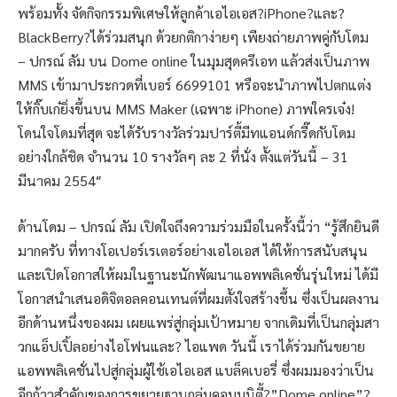
พร้อมทั้ง จัดกิจกรรมพิเศษให้ลูกค้าเอไอเอส?iPhone?และ?
BlackBerry?ได้ร่วมสนุก ด้วยกติกาง่ายๆ เพียงถ่ายภาพคู่กับโดม
– ปกรณ์ ลัม บน Dome online ในมุมสุดครีเอท แล้วส่งเป็นภาพ
MMS เข้ามาประกวดที่เบอร์ 6699101 หรือจะนำภาพไปตกแต่ง
ให้กิ๊บเก๋ยิ่งขึ้นบน MMS Maker (เฉพาะ iPhone) ภาพใครเจ๋ง!
โดนใจโดมที่สุด จะได้รับรางวัลร่วมปาร์ตี้มีทแอนด์กรี๊ดกับโดม
อย่างใกล้ชิด จำนวน 10 รางวัลๆ ละ 2 ที่นั่ง ตั้งแต่วันนี้ – 31
มีนาคม 2554″
ด้านโดม – ปกรณ์ ลัม เปิดใจถึงความร่วมมือในครั้งนี้ว่า “รู้สึกยินดี
มากครับ ที่ทางโอเปอร์เรเตอร์อย่างเอไอเอส ได้ให้การสนับสนุน
และเปิดโอกาสให้ผมในฐานะนักพัฒนาแอพพลิเคชั่นรุ่นใหม่ ได้มี
โอกาสนำเสนอดิจิตอลคอนเทนต์ที่ผมตั้งใจสร้างขึ้น ซึ่งเป็นผลงาน
อีกด้านหนึ่งของผม เผยแพร่สู่กลุ่มเป้าหมาย จากเดิมที่เป็นกลุ่มสา
วกแอ็ปเปิ้ลอย่างไอโฟนและ? ไอแพด วันนี้ เราได้ร่วมกันขยาย
แอพพลิเคชั่นไปสู่กลุ่มผู้ใช้เอไอเอส แบล็คเบอรี่ ซึ่งผมมองว่าเป็น
อีกก้าวสำคัญของการขยายฐานกลุ่มคอมมูนิตี้?”Dome online”?