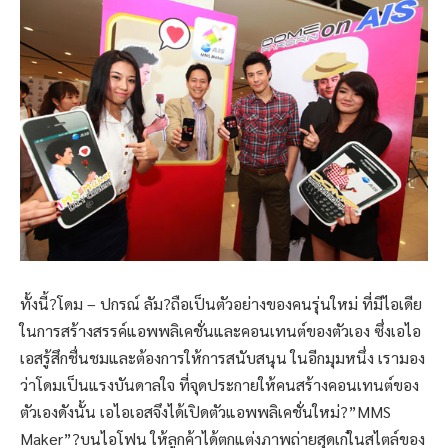
ทั้งนี้?โดม – ปกรณ์ ลัม?ถือเป็นตัวอย่างของคนรุ่นใหม่ ที่มีไอเดีย
ในการสร้างสรรค์แอพพลิเคชั่นและคอนเทนต์ของตัวเอง ซึ่งเอไอ
เอสรู้สึกชื่นชมและต้องการให้การสนับสนุน ในอีกมุมหนึ่ง เรามอง
ว่าโดมเป็นแรงบันดาลใจ ที่จุดประกายให้คนสร้างคอนเทนต์ของ
ตัวเองดังนั้น เอไอเอสจึงได้เปิดตัวแอพพลิเคชั่นใหม่?”MMS
Maker”?บนไอโฟน ให้ลูกค้าได้ตกแต่งภาพถ่ายสุดเก๋ในสไตล์ของ