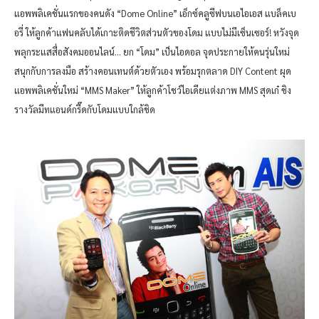
แอพพลิเคชั่นแรกของคนดัง “Dome Online” เอ็กซ์คลูซีฟบนเอไอเอส แบล็คเบ
อรี่ ให้ลูกค้าแฟนคลับได้เกาะติดชีวิตส่วนตัวของโดม แบบไม่มีเซ็นเซอร์! หวังจุด
พลุกระแสสื่อสังคมออนไลน์… ยก “โดม” เป็นไอดอล จุดประกายให้คนรุ่นใหม่
สนุกกับการลงมือ สร้างคอนเทนต์ด้วยตัวเอง พร้อมรุกตลาด DIY Content ผุด
แอพพลิเคชั่นใหม่ “MMS Maker” ให้ลูกค้าโชว์ไอเดียแต่งภาพ MMS สุดเก๋ ชิง
รางวัลมีทแอนด์กรี๊ดกับโดมแบบใกล้ชิด