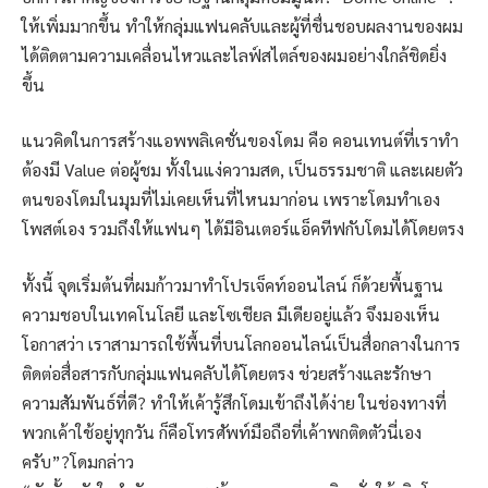
ให้เพิ่มมากขึ้น ทำให้กลุ่มแฟนคลับและผู้ที่ชื่นชอบผลงานของผม
ได้ติดตามความเคลื่อนไหวและไลฟ์สไตล์ของผมอย่างใกล้ชิดยิ่ง
ขึ้น
แนวคิดในการสร้างแอพพลิเคชั่นของโดม คือ คอนเทนต์ที่เราทำ
ต้องมี Value ต่อผู้ชม ทั้งในแง่ความสด, เป็นธรรมชาติ และเผยตัว
ตนของโดมในมุมที่ไม่เคยเห็นที่ไหนมาก่อน เพราะโดมทำเอง
โพสต์เอง รวมถึงให้แฟนๆ ได้มีอินเตอร์แอ็คทีฟกับโดมได้โดยตรง
ทั้งนี้ จุดเริ่มต้นที่ผมก้าวมาทำโปรเจ็คท์ออนไลน์ ก็ด้วยพื้นฐาน
ความชอบในเทคโนโลยี และโซเชียล มีเดียอยู่แล้ว จึงมองเห็น
โอกาสว่า เราสามารถใช้พื้นที่บนโลกออนไลน์เป็นสื่อกลางในการ
ติดต่อสื่อสารกับกลุ่มแฟนคลับได้โดยตรง ช่วยสร้างและรักษา
ความสัมพันธ์ที่ดี? ทำให้เค้ารู้สึกโดมเข้าถึงได้ง่าย ในช่องทางที่
พวกเค้าใช้อยู่ทุกวัน ก็คือโทรศัพท์มือถือที่เค้าพกติดตัวนี่เอง
ครับ”?โดมกล่าว