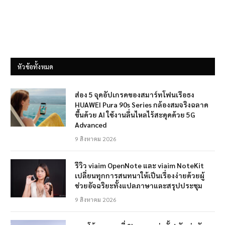
หัวข้อทั้งหมด
ส่อง 5 จุดอัปเกรดของสมาร์ทโฟนเรือธง
HUAWEI Pura 90s Series กล้องสมจริงฉลาด
ขึ้นด้วย AI ใช้งานลื่นไหลไร้สะดุดด้วย 5G
Advanced
9 สิงหาคม 2026
รีวิว viaim OpenNote และ viaim NoteKit
เปลี่ยนทุกการสนทนาให้เป็นเรื่องง่ายด้วยผู้
ช่วยอัจฉริยะทั้งแปลภาษาและสรุปประชุม
9 สิงหาคม 2026