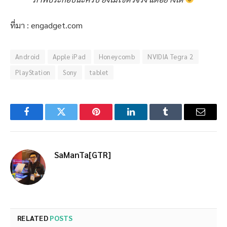
ที่มา : engadget.com
Android
Apple iPad
Honeycomb
NVIDIA Tegra 2
PlayStation
Sony
tablet
Facebook
Twitter
Pinterest
LinkedIn
Tumblr
Email
SaManTa[GTR]
RELATED
POSTS