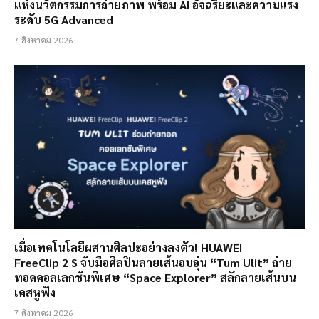
แห่งนวัตกรรมการถ่ายภาพ พร้อม AI อัจฉริยะและความแรง
ระดับ 5G Advanced
7 สิงหาคม 2026
เมื่อเทคโนโลยีผสานศิลปะอย่างลงตัว! HUAWEI
FreeClip 2 S จับมือศิลปินลายเส้นอบอุ่น “Tum Ulit” ถ่าย
ทอดคอลเลกชันพิเศษ “Space Explorer” สลักลายเส้นบน
เคสหูฟัง
7 สิงหาคม 2026