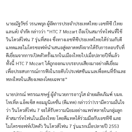
นายณัฐวัชร์ วรนพกุล ผู้จัดการประจำประเทศไทย เอชทีซี (ไทย
แลนด์) จำกัด กล่าวว่า “HTC 7 Mozart ถือเป็นสมาร์ทโฟนที่ใช้
วินโดวส์โฟน 7 รุ่นที่สอง ซึ่งทางเอชทีซีประเทศไทยได้ร่วมกับดี
แทคและไมโครซอฟท์นำเสนอสู่ตลาดหลังจากได้รับการตอบรับที่
ดีเยี่ยมจากการเปิดตัวครั้งแรกในเมืองไทยไปเมื่อปลายปีที่แล้ว
ทั้งนี้ HTC 7 Mozart ได้ถูกออกแบบระบบเสียงมาอย่างดีเยี่ยม
เพื่อประสบการณ์การฟังในระดับโปรเฟสชันแนลเพื่อคนที่รักและ
หลงใหลในเสียงเพลงโดยเฉพาะ”
นายปกรณ์ พรรณเชษฐ์ ผู้อำนวยการอาวุโส ฝ่ายผลิตภัณฑ์ บมจ.
โทเทิ่ล แอ็คเซ็ส คอมมูนิเคชั่น (ดีแทค) กล่าวว่า?เรามีความมั่นใจ
ว่า วินโดวส์โฟน 7 จะได้รับความนิยมอย่างแพร่หลายในกลุ่มลูก
ค้าสมาร์ทโฟนในเมืองไทย โดยดีแทคได้ร่วมมือกับเอชทีซี และ
ไมโครซอฟท์เปิดตัว วินโดวส์โฟน 7 รุ่นแรกเมื่อปลายปี 2553