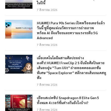
ในปีนี้
7 สิงหาคม 2026
HUAWEI Pura 90s Series เปิดพรีออเดอร์แล้ว
วันนี้ ชูที่สุดแห่งนวัตกรรมการถ่ายภาพ
พร้อม AI อัจฉริยะและความแรงระดับ 5G
Advanced
7 สิงหาคม 2026
เมื่อเทคโนโลยีผสานศิลปะอย่าง
ลงตัว! HUAWEI FreeClip 2 S จับมือศิลปินลาย
เส้นอบอุ่น “Tum Ulit” ถ่ายทอดคอลเลกชัน
พิเศษ “Space Explorer” สลักลายเส้นบนเคสหู
ฟัง
7 สิงหาคม 2026
เทียบสเปคชิป Snapdragon 8 Elite Gen 5
ทั้งหมด 4 เวอร์ชั่นต่างกันยังไงบ้าง?
7 สิงหาคม 2026