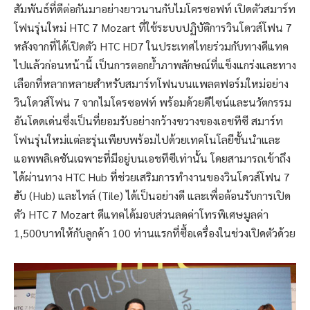
สัมพันธ์ที่ดีต่อกันมาอย่างยาวนานกับไมโครซอฟท์ เปิดตัวสมาร์ท
โฟนรุ่นใหม่ HTC 7 Mozart ที่ใช้ระบบปฏิบัติการวินโดวส์โฟน 7
หลังจากที่ได้เปิดตัว HTC HD7 ในประเทศไทยร่วมกับทางดีแทค
ไปแล้วก่อนหน้านี้ เป็นการตอกย้ำภาพลักษณ์ที่แข็งแกร่งและทาง
เลือกที่หลากหลายสำหรับสมาร์ทโฟนบนแพลตฟอร์มใหม่อย่าง
วินโดวส์โฟน 7 จากไมโครซอฟท์ พร้อมด้วยดีไซน์และนวัตกรรม
อันโดดเด่นซึ่งเป็นที่ยอมรับอย่างกว้างขวางของเอชทีซี สมาร์ท
โฟนรุ่นใหม่แต่ละรุ่นเพียบพร้อมไปด้วยเทคโนโลยีชั้นนำและ
แอพพลิเคชันเฉพาะที่มีอยู่บนเอชทีซีเท่านั้น โดยสามารถเข้าถึง
ได้ผ่านทาง HTC Hub ที่ช่วยเสริมการทำงานของวินโดวส์โฟน 7
ฮับ (Hub) และไทล์ (Tile) ได้เป็นอย่างดี และเพื่อต้อนรับการเปิด
ตัว HTC 7 Mozart ดีแทคได้มอบส่วนลดค่าโทรพิเศษมูลค่า
1,500บาทให้กับลูกค้า 100 ท่านแรกที่ซื้อเครื่องในช่วงเปิดตัวด้วย