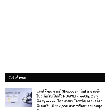
หัวข้อทั้งหมด
แจกโค้ดเฉพาะที่ Shopee เท่านั้น! หัวเว่ยจัด
โปรเด็ดรับเปิดตัว HUAWEI FreeClip 2 S หู
ฟัง Open-ear ใส่สบายเหนือระดับ เคาะราคา
พิเศษเริ่มเพียง 6,990 บาท พร้อมของแถมสุด