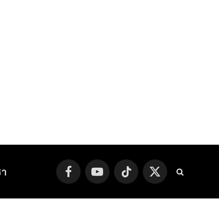
รา
Facebook
YouTube
TikTok
X
(Twitter)