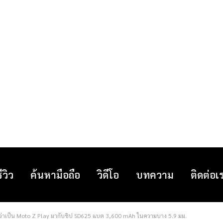
รีวิว
ค้นหามือถือ
วิดีโอ
บทความ
ติดต่อเ
ว่าเป็น Moto Z Play มากับชิป SD625 แบต 3,600 mAh ในความบาง 5.9 มม.