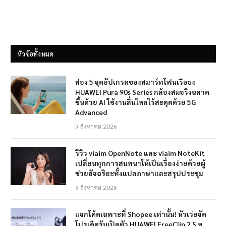
หัวข้อทั้งหมด
ส่อง 5 จุดอัปเกรดของสมาร์ทโฟนเรือธง
HUAWEI Pura 90s Series กล้องสมจริงฉลาด
ขึ้นด้วย AI ใช้งานลื่นไหลไร้สะดุดด้วย 5G
Advanced
9 สิงหาคม 2026
รีวิว viaim OpenNote และ viaim NoteKit
เปลี่ยนทุกการสนทนาให้เป็นเรื่องง่ายด้วยผู้
ช่วยอัจฉริยะทั้งแปลภาษาและสรุปประชุม
9 สิงหาคม 2026
แจกโค้ดเฉพาะที่ Shopee เท่านั้น! หัวเว่ยจัด
โปรเด็ดรับเปิดตัว HUAWEI FreeClip 2 S หู