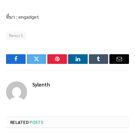
ที่มา : engadget
Nexus S
Facebook
Twitter
Pinterest
LinkedIn
Tumblr
Email
Sylenth
RELATED
POSTS