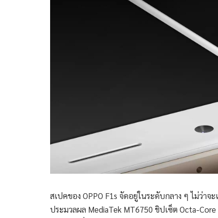
สเปคของ OPPO F1s จัดอยู่ในระดับกลาง ๆ ไม่ว่าจะเ
ประมวลผล MediaTek MT6750 ชิปเซ็ต Octa-Core คว