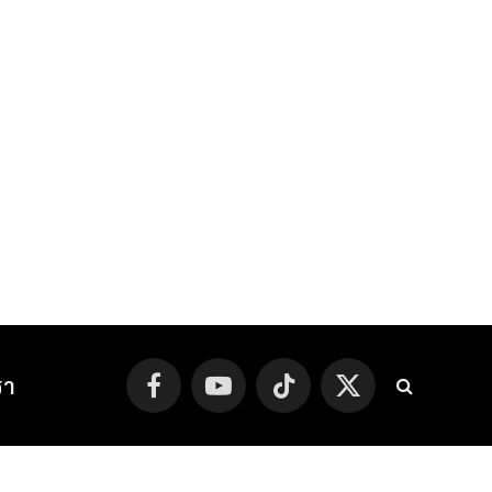
รา
Facebook
YouTube
TikTok
X
(Twitter)