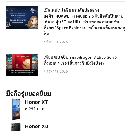
เมื่อเทคโนโลยีผสานศิลปะอย่าง
ลงตัว! HUAWEI FreeClip 2 S จับมือศิลปินลาย
เส้นอบอุ่น “Tum Ulit” ถ่ายทอดคอลเลกชัน
พิเศษ “Space Explorer” สลักลายเส้นบนเคสหู
ฟัง
7 สิงหาคม 2026
เทียบสเปคชิป Snapdragon 8 Elite Gen 5
ทั้งหมด 4 เวอร์ชั่นต่างกันยังไงบ้าง?
7 สิงหาคม 2026
มือถือรุ่นยอดนิยม
Honor X7
6,299 บาท
Honor X8