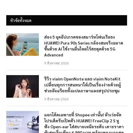
หัวข้อทั้งหมด
ส่อง 5 จุดอัปเกรดของสมาร์ทโฟนเรือธง
HUAWEI Pura 90s Series กล้องสมจริงฉลาด
ขึ้นด้วย AI ใช้งานลื่นไหลไร้สะดุดด้วย 5G
Advanced
9 สิงหาคม 2026
รีวิว viaim OpenNote และ viaim NoteKit
เปลี่ยนทุกการสนทนาให้เป็นเรื่องง่ายด้วยผู้
ช่วยอัจฉริยะทั้งแปลภาษาและสรุปประชุม
9 สิงหาคม 2026
แจกโค้ดเฉพาะที่ Shopee เท่านั้น! หัวเว่ยจัด
โปรเด็ดรับเปิดตัว HUAWEI FreeClip 2 S หู
ฟัง Open-ear ใส่สบายเหนือระดับ เคาะราคา
พิเศษเริ่มเพียง 6,990 บาท พร้อมของแถมสุด