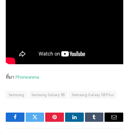
ที่มา
Phonearena
Samsung
Samsung Galaxy S8
Samsung Galaxy S8 Plus
Facebook
Twitter
Pinterest
LinkedIn
Tumblr
Email