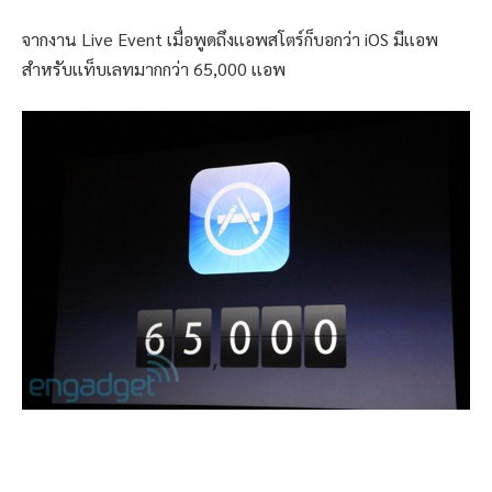
จากงาน Live Event เมื่อพูดถึงเเอพสโตร์ก็บอกว่า iOS มีเเอพ
สำหรับเเท็บเลทมากกว่า 65,000 เเอพ