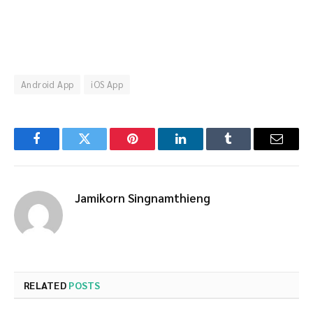
Android App
iOS App
Facebook
Twitter
Pinterest
LinkedIn
Tumblr
Email
Jamikorn Singnamthieng
RELATED
POSTS