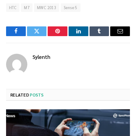
HTC
M7
MWC 2013
Sense 5
Facebook
Twitter
Pinterest
LinkedIn
Tumblr
Email
Sylenth
RELATED
POSTS