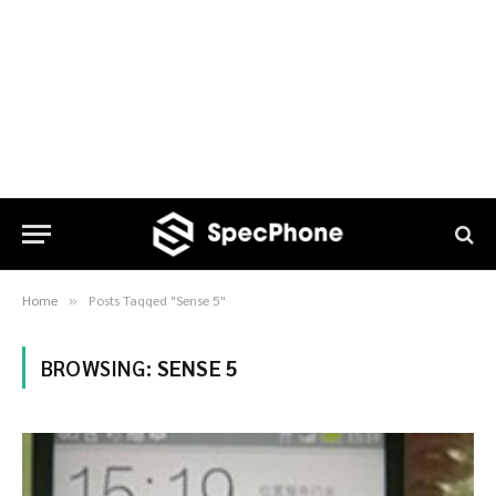
Home
Posts Tagged "Sense 5"
»
BROWSING:
SENSE 5