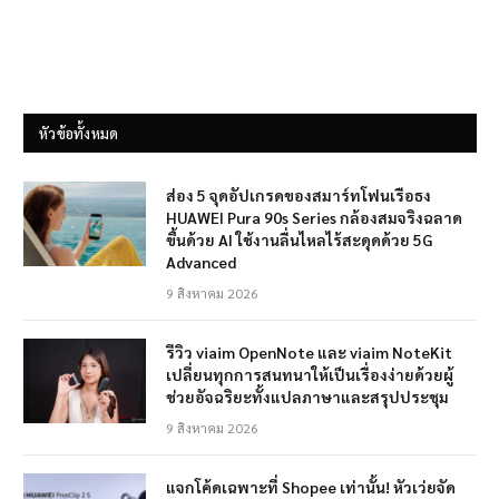
หัวข้อทั้งหมด
ส่อง 5 จุดอัปเกรดของสมาร์ทโฟนเรือธง
HUAWEI Pura 90s Series กล้องสมจริงฉลาด
ขึ้นด้วย AI ใช้งานลื่นไหลไร้สะดุดด้วย 5G
Advanced
9 สิงหาคม 2026
รีวิว viaim OpenNote และ viaim NoteKit
เปลี่ยนทุกการสนทนาให้เป็นเรื่องง่ายด้วยผู้
ช่วยอัจฉริยะทั้งแปลภาษาและสรุปประชุม
9 สิงหาคม 2026
แจกโค้ดเฉพาะที่ Shopee เท่านั้น! หัวเว่ยจัด