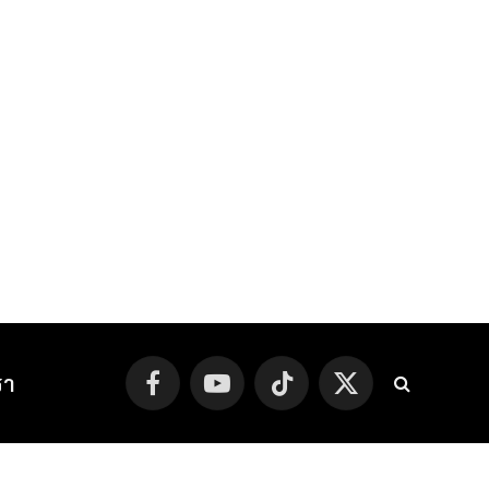
รา
Facebook
YouTube
TikTok
X
(Twitter)