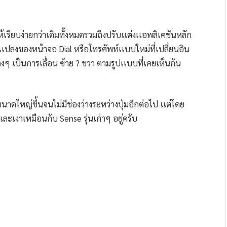
ห้เรียบง่ายกว่าเดิมทั้งหมดรวมถึงปรับเเต่งเเอพลิเคชันหลัก
นเเปลงของหน้าจอ Dial หรือโทรศัพท์เเบบใหม่ที่เปลี่ยนอิน
างๆ เป็นการเลื่อน ซ้าย ? ขวา ตามรูปเเบบที่เคยเห็นกัน
่ขนาดใหญ่ขึ้นจนไม่มีช่องว่างระหว่างปุ่มอีกต่อไป เเต่โดย
เเละเงาเหมือนกับ Sense รุ่นเก่าๆ อยู่ครับ