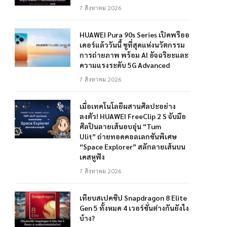
7 สิงหาคม 2026
HUAWEI Pura 90s Series เปิดพรีออ
เดอร์แล้ววันนี้ ชูที่สุดแห่งนวัตกรรม
การถ่ายภาพ พร้อม AI อัจฉริยะและ
ความแรงระดับ 5G Advanced
7 สิงหาคม 2026
เมื่อเทคโนโลยีผสานศิลปะอย่าง
ลงตัว! HUAWEI FreeClip 2 S จับมือ
ศิลปินลายเส้นอบอุ่น “Tum
Ulit” ถ่ายทอดคอลเลกชันพิเศษ
“Space Explorer” สลักลายเส้นบน
เคสหูฟัง
7 สิงหาคม 2026
เทียบสเปคชิป Snapdragon 8 Elite
Gen 5 ทั้งหมด 4 เวอร์ชั่นต่างกันยังไง
บ้าง?