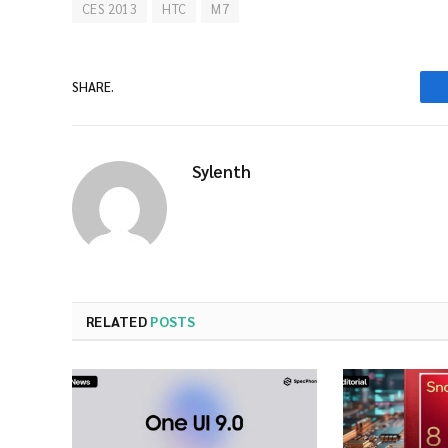
CES 2013
HTC
M7
SHARE.
Sylenth
RELATED
POSTS