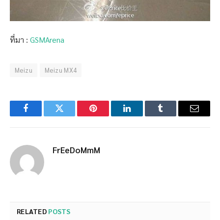
ที่มา :
GSMArena
Meizu
Meizu MX4
Facebook
Twitter
Pinterest
LinkedIn
Tumblr
Email
FrEeDoMmM
RELATED
POSTS