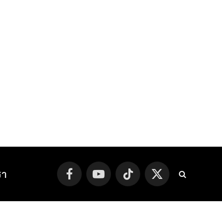
รา
Facebook
YouTube
TikTok
X
(Twitter)