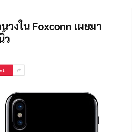
ยคนวงใน Foxconn เผยมา
ิ้ว
est