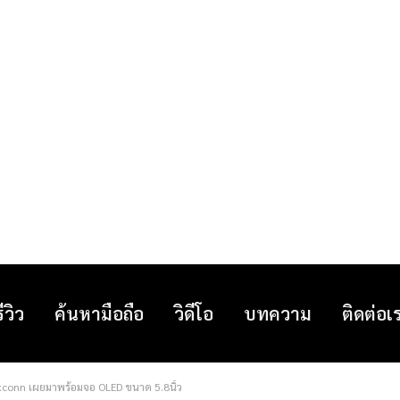
รีวิว
ค้นหามือถือ
วิดีโอ
บทความ
ติดต่อเ
xconn เผยมาพร้อมจอ OLED ขนาด 5.8นิ้ว