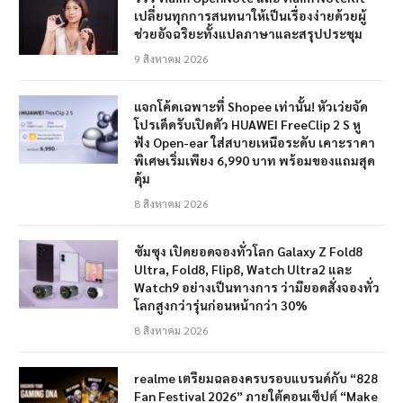
เปลี่ยนทุกการสนทนาให้เป็นเรื่องง่ายด้วยผู้
ช่วยอัจฉริยะทั้งแปลภาษาและสรุปประชุม
9 สิงหาคม 2026
แจกโค้ดเฉพาะที่ Shopee เท่านั้น! หัวเว่ยจัด
โปรเด็ดรับเปิดตัว HUAWEI FreeClip 2 S หู
ฟัง Open-ear ใส่สบายเหนือระดับ เคาะราคา
พิเศษเริ่มเพียง 6,990 บาท พร้อมของแถมสุด
คุ้ม
8 สิงหาคม 2026
ซัมซุง เปิดยอดจองทั่วโลก Galaxy Z Fold8
Ultra, Fold8, Flip8, Watch Ultra2 และ
Watch9 อย่างเป็นทางการ ว่ามียอดสั่งจองทั่ว
โลกสูงกว่ารุ่นก่อนหน้ากว่า 30%
8 สิงหาคม 2026
realme เตรียมฉลองครบรอบแบรนด์กับ “828
Fan Festival 2026” ภายใต้คอนเซ็ปต์ “Make