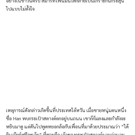
อย่างในข่าวนี้ครับ สมาร์ทโฟนมันได้กลายเป็นเกราะกันกระสุน
ไปแบบไม่ตั้งใจ
เหตุการณ์ดังกล่าวเกิดขึ้นที่ประเทศไต้หวัน เมื่อชายหนุ่มคนหนึ่ง
ชื่อ Han พบกระเป๋าสตางค์ตกอยู่บนถนน เขาก็ก้มลงและกำลังจะ
หยิบมาดู แต่ดันไปพูดหยอกล้อกับเพื่อนที่มาด้วยประมาณว่า “ได้
กินเบียร์ฟรีละเว้ย” ที่ซวยคือ เจ้าของกระเป๋าสตางค์นามว่านาย