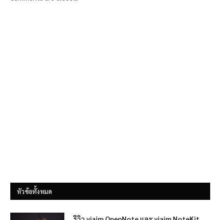
หัวข้อทั้งหมด
รีวิว viaim OpenNote และ viaim NoteKit