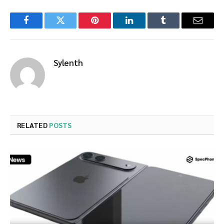
Facebook
Twitter
Pinterest
LinkedIn
Tumblr
Email
Sylenth
RELATED
POSTS