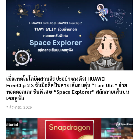
เมื่อเทคโนโลยีผสานศิลปะอย่างลงตัว! HUAWEI
FreeClip 2 S จับมือศิลปินลายเส้นอบอุ่น “Tum Ulit” ถ่าย
ทอดคอลเลกชันพิเศษ “Space Explorer” สลักลายเส้นบน
เคสหูฟัง
7 สิงหาคม 2026