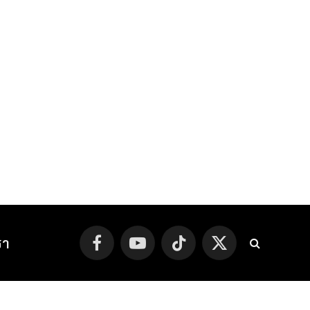
รา
Facebook
YouTube
TikTok
X
(Twitter)