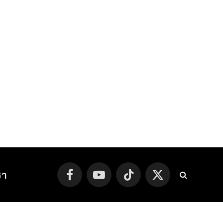
รา
Facebook
YouTube
TikTok
X
(Twitter)