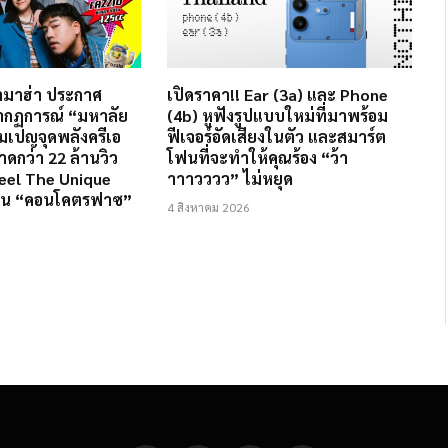
ยามาฮ่า ประกาศ
เปิดราคา!! Ear (3a) และ Phone
ากฏการณ์ “มหาลัย
(4b) หูฟังรูปแบบใหม่ที่มาพร้อม
เปญจุดพลังครีเอ
ฟีเจอร์อัดเสียงในตัว และสมาร์ต
าดกว่า 22 ล้านวิว
โฟนที่จะทำให้คุณร้อง “ว้า
eel The Unique
าาาวววว” ไม่หยุด
่าน “คอนโคตรฟาซ”
4 สิงหาคม 2026