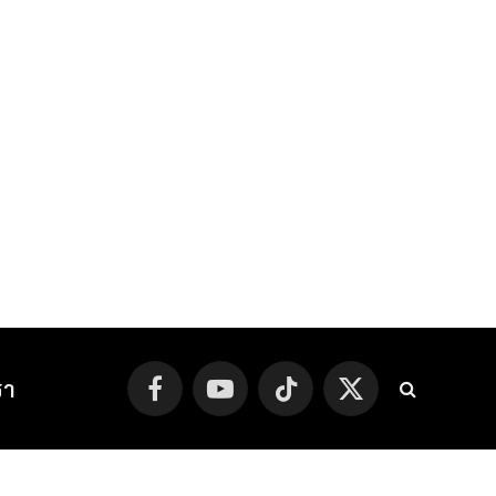
รา
Facebook
YouTube
TikTok
X
(Twitter)