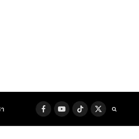
รา
Facebook
YouTube
TikTok
X
(Twitter)