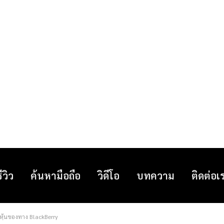
รีวิว
ค้นหามือถือ
วิดีโอ
บทความ
ติดต่อเ
อหุ้นของทาง BlackBerry