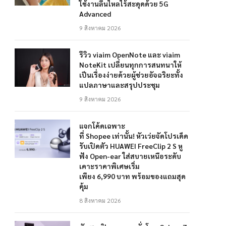
ใช้งานลื่นไหลไร้สะดุดด้วย 5G
Advanced
9 สิงหาคม 2026
รีวิว viaim OpenNote และ viaim
NoteKit เปลี่ยนทุกการสนทนาให้
เป็นเรื่องง่ายด้วยผู้ช่วยอัจฉริยะทั้ง
แปลภาษาและสรุปประชุม
9 สิงหาคม 2026
แจกโค้ดเฉพาะ
ที่ Shopee เท่านั้น! หัวเว่ยจัดโปรเด็ด
รับเปิดตัว HUAWEI FreeClip 2 S หู
ฟัง Open-ear ใส่สบายเหนือระดับ
เคาะราคาพิเศษเริ่ม
เพียง 6,990 บาท พร้อมของแถมสุด
คุ้ม
8 สิงหาคม 2026