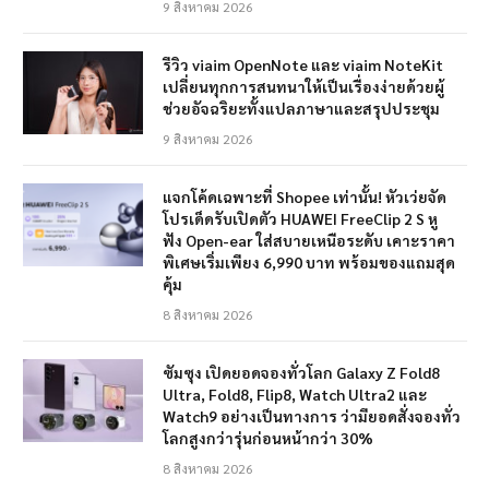
9 สิงหาคม 2026
รีวิว viaim OpenNote และ viaim NoteKit
เปลี่ยนทุกการสนทนาให้เป็นเรื่องง่ายด้วยผู้
ช่วยอัจฉริยะทั้งแปลภาษาและสรุปประชุม
9 สิงหาคม 2026
แจกโค้ดเฉพาะที่ Shopee เท่านั้น! หัวเว่ยจัด
โปรเด็ดรับเปิดตัว HUAWEI FreeClip 2 S หู
ฟัง Open-ear ใส่สบายเหนือระดับ เคาะราคา
พิเศษเริ่มเพียง 6,990 บาท พร้อมของแถมสุด
คุ้ม
8 สิงหาคม 2026
ซัมซุง เปิดยอดจองทั่วโลก Galaxy Z Fold8
Ultra, Fold8, Flip8, Watch Ultra2 และ
Watch9 อย่างเป็นทางการ ว่ามียอดสั่งจองทั่ว
โลกสูงกว่ารุ่นก่อนหน้ากว่า 30%
8 สิงหาคม 2026